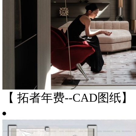
【 拓者年费--CAD图纸】