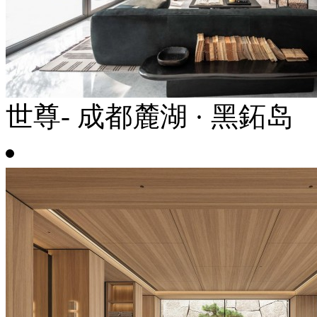
世尊- 成都麓湖 · 黑鉐岛