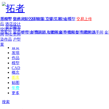
家居别墅
金币模型
年费
作品
国外
交易家装
图纸
交易
交易软装
软装
工装
交易工装
SU模
SU模型
金币
交易上传
作品
酒店设计
金币模型
年费版块
餐饮设计
商业
金币客厅
年费图纸
金币餐厅
年费户型
金币卧室
年费高清
儿童房
年费视频
金币书房
年费模型
金币厨房
年费精选
洗手间
金
空间
办公空间
渲染作品
户型
方案
首页
发现
作品
模型
CAD
概念
图库
贴图
年费
更多
搜索