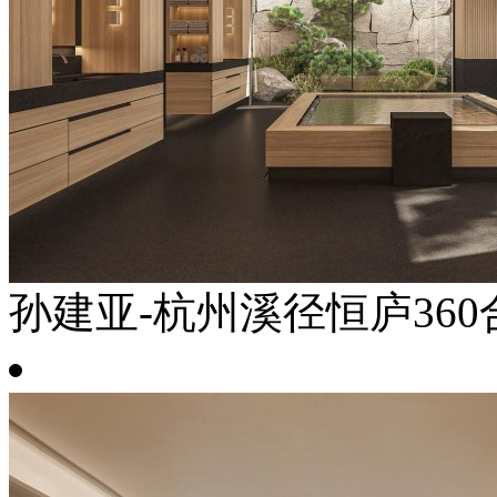
孙建亚-杭州溪径恒庐360