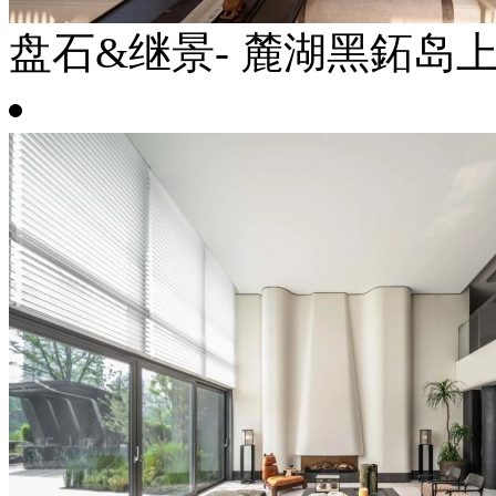
盘石&继景- 麓湖黑鉐岛