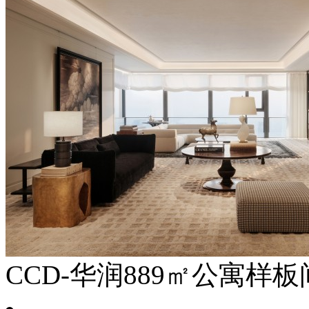
CCD-华润889㎡公寓样板