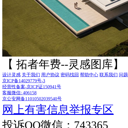
【 拓者年费--灵感图库】
设计灵感
关于我们
用户协议
密码找回
帮助中心
联系我们
问题
京ICP备14029779号-3
经营性备案-京ICP证150941号
客服微信: 406158
京公安网备11010502039540号
网上有害信息举报专区
投诉QQ微信：743365