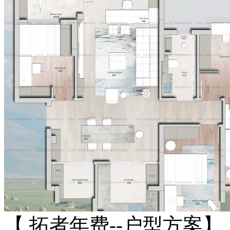
【 拓者年费--户型方案】