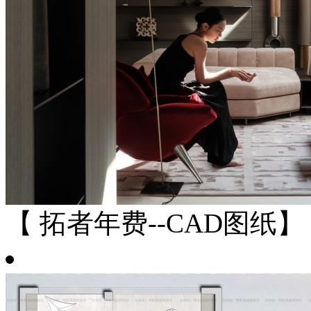
【 拓者年费--CAD图纸】