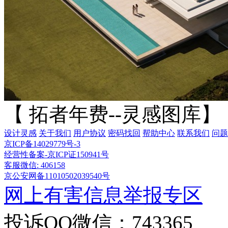
【 拓者年费--灵感图库】
设计灵感
关于我们
用户协议
密码找回
帮助中心
联系我们
问题
京ICP备14029779号-3
经营性备案-京ICP证150941号
客服微信: 406158
京公安网备11010502039540号
网上有害信息举报专区
投诉QQ微信：743365