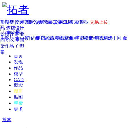
家居别墅
金币模型
年费
作品
国外
交易家装
图纸
交易
交易软装
软装
工装
交易工装
SU模
SU模型
金币
交易上传
作品
酒店设计
金币模型
年费版块
餐饮设计
商业
金币客厅
年费图纸
金币餐厅
年费户型
金币卧室
年费高清
儿童房
年费视频
金币书房
年费模型
金币厨房
年费精选
洗手间
金
空间
办公空间
渲染作品
户型
方案
首页
发现
作品
模型
CAD
概念
图库
贴图
年费
更多
搜索