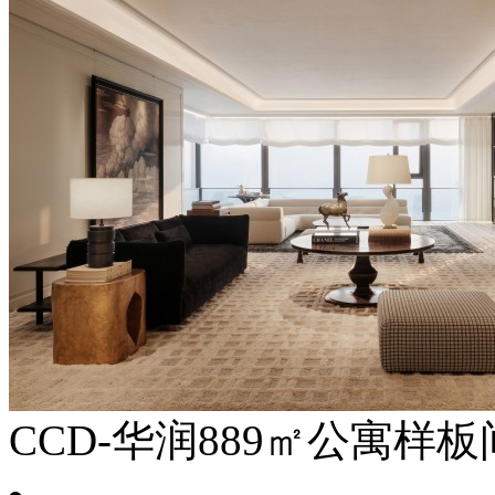
CCD-华润889㎡公寓样板