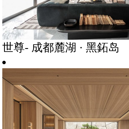
世尊- 成都麓湖 · 黑鉐岛