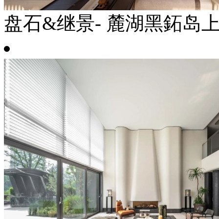
盘石&继景- 麓湖黑鉐岛