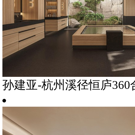
孙建亚-杭州溪径恒庐360