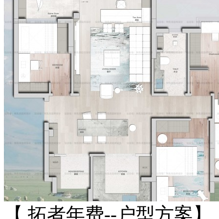
【 拓者年费--户型方案】