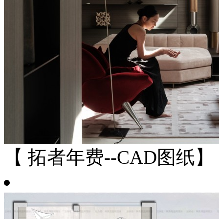
【 拓者年费--CAD图纸】