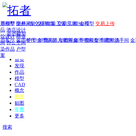
家居别墅
金币模型
年费
作品
国外
交易家装
图纸
交易
交易软装
软装
工装
交易工装
SU模
SU模型
金币
交易上传
作品
酒店设计
金币模型
年费版块
餐饮设计
商业
金币客厅
年费图纸
金币餐厅
年费户型
金币卧室
年费高清
儿童房
年费视频
金币书房
年费模型
金币厨房
年费精选
洗手间
金
空间
办公空间
渲染作品
户型
方案
首页
发现
作品
模型
CAD
概念
图库
贴图
年费
更多
搜索