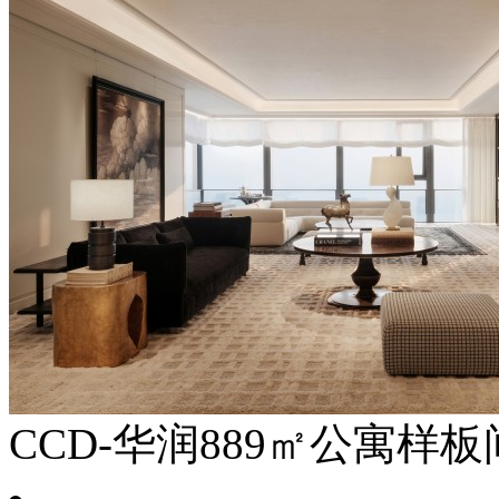
CCD-华润889㎡公寓样板