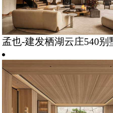
孟也-建发栖湖云庄540别