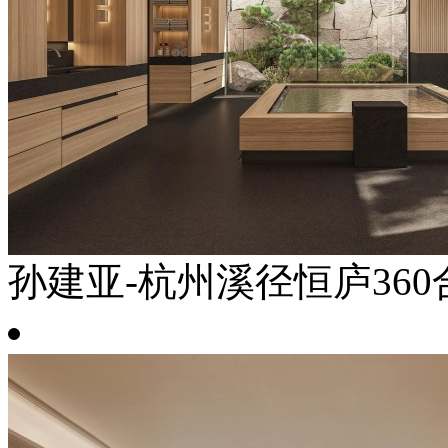
孙建亚-杭州溪径恒庐360