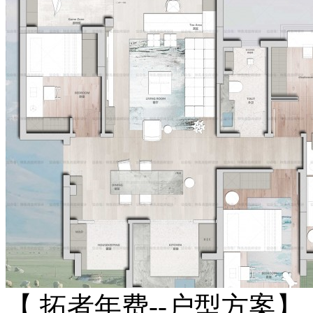
【 拓者年费--户型方案】