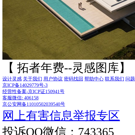
【 拓者年费--灵感图库】
设计灵感
关于我们
用户协议
密码找回
帮助中心
联系我们
问题
京ICP备14029779号-3
经营性备案-京ICP证150941号
客服微信: 406158
京公安网备11010502039540号
网上有害信息举报专区
投诉QQ微信：743365