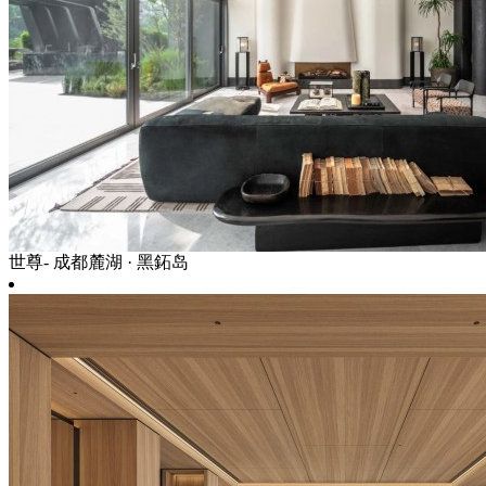
世尊- 成都麓湖 · 黑鉐岛