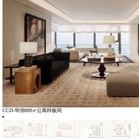
CCD-华润889㎡公寓样板间