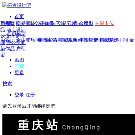
首页
发现
家居别墅
金币模型
年费
作品
国外
交易家装
图纸
交易
交易软装
软装
工装
交易工装
SU模
SU模型
金币
交易上传
作品
作品
酒店设计
金币模型
年费版块
模型
餐饮设计
商业
金币客厅
年费图纸
金币餐厅
年费户型
金币卧室
年费高清
儿童房
年费视频
金币书房
年费模型
金币厨房
年费精选
洗手间
金
CAD
空间
办公空间
概念
渲染作品
户型
图库
方案
贴图
年费
更多
搜索
登录
注册
请先登录后才能继续浏览