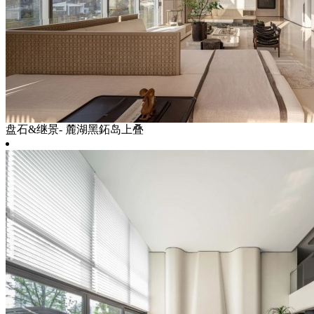
盘石&继景- 麓湖黑鉐岛上叠