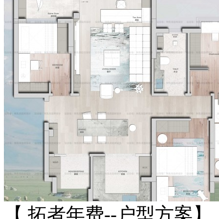
【 拓者年费--户型方案】