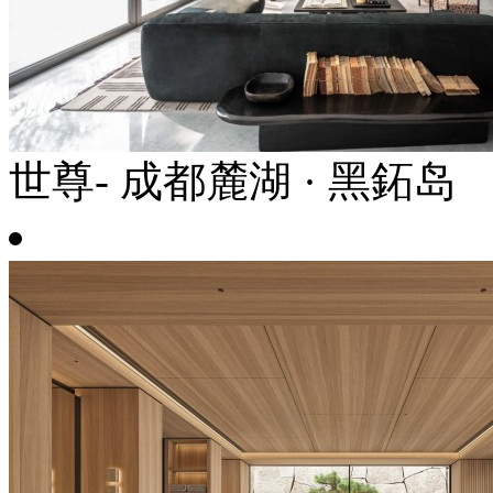
世尊- 成都麓湖 · 黑鉐岛