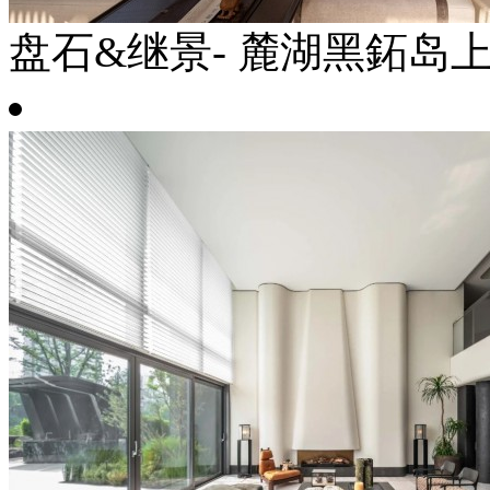
盘石&继景- 麓湖黑鉐岛