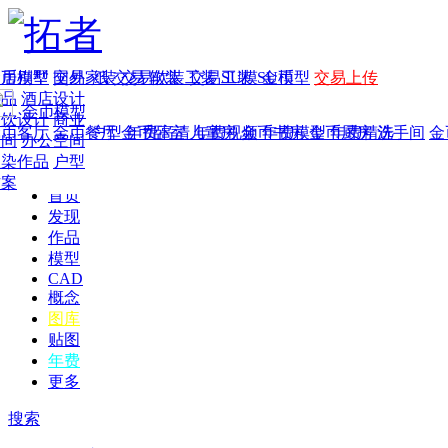
家居别墅
金币模型
年费
作品
国外
交易家装
图纸
交易
交易软装
软装
工装
交易工装
SU模
SU模型
金币
交易上传
作品
酒店设计
金币模型
年费版块
餐饮设计
商业
金币客厅
年费图纸
金币餐厅
年费户型
金币卧室
年费高清
儿童房
年费视频
金币书房
年费模型
金币厨房
年费精选
洗手间
金
空间
办公空间
渲染作品
户型
方案
首页
发现
作品
模型
CAD
概念
图库
贴图
年费
更多
搜索