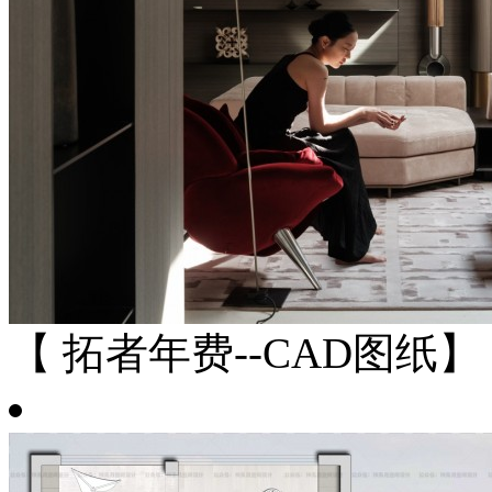
【 拓者年费--CAD图纸】