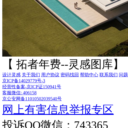
【 拓者年费--灵感图库】
设计灵感
关于我们
用户协议
密码找回
帮助中心
联系我们
问题
京ICP备14029779号-3
经营性备案-京ICP证150941号
客服微信: 406158
京公安网备11010502039540号
网上有害信息举报专区
投诉QQ微信：743365