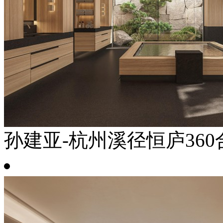
孙建亚-杭州溪径恒庐360