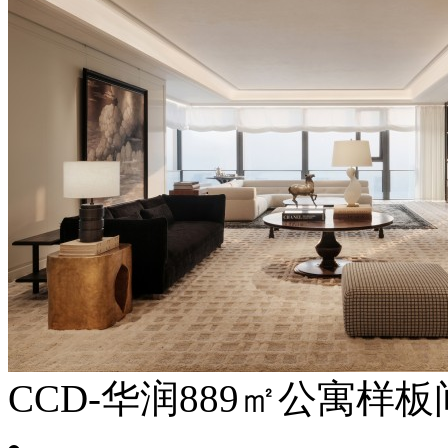
CCD-华润889㎡公寓样板