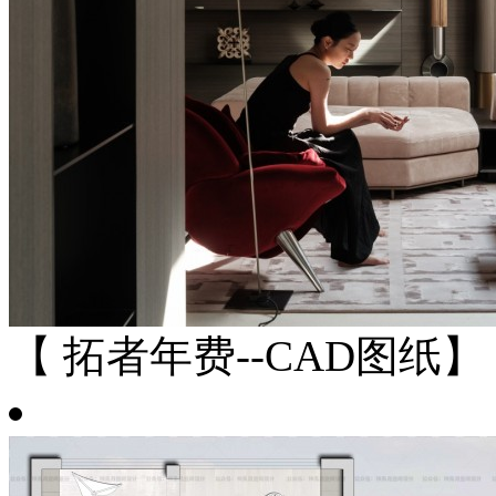
【 拓者年费--CAD图纸】