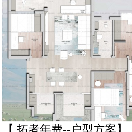
【 拓者年费--户型方案】