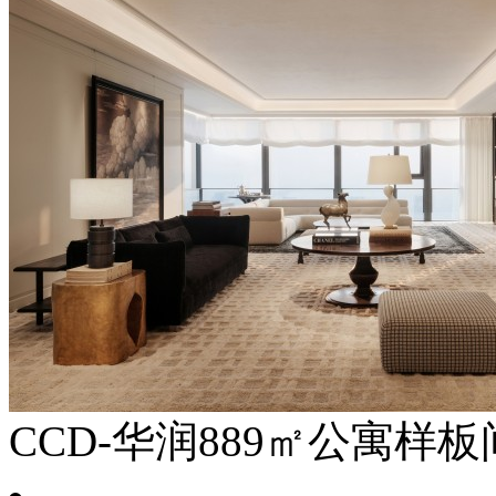
CCD-华润889㎡公寓样板