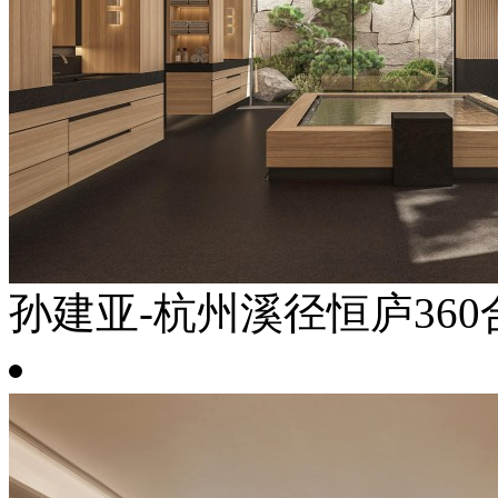
孙建亚-杭州溪径恒庐360