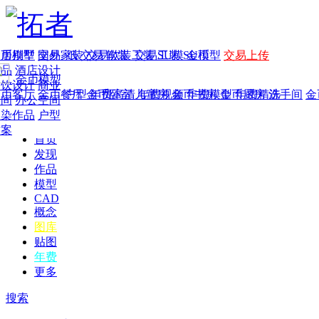
家居别墅
金币模型
年费
作品
国外
交易家装
图纸
交易
交易软装
软装
工装
交易工装
SU模
SU模型
金币
交易上传
作品
酒店设计
金币模型
年费版块
餐饮设计
商业
金币客厅
年费图纸
金币餐厅
年费户型
金币卧室
年费高清
儿童房
年费视频
金币书房
年费模型
金币厨房
年费精选
洗手间
金
空间
办公空间
渲染作品
户型
方案
首页
发现
作品
模型
CAD
概念
图库
贴图
年费
更多
搜索