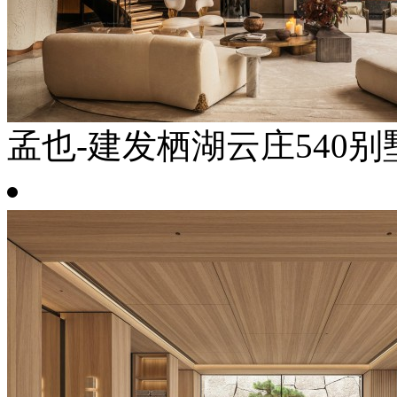
孟也-建发栖湖云庄540别