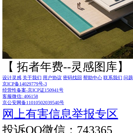
【 拓者年费--灵感图库】
设计灵感
关于我们
用户协议
密码找回
帮助中心
联系我们
问题
京ICP备14029779号-3
经营性备案-京ICP证150941号
客服微信: 406158
京公安网备11010502039540号
网上有害信息举报专区
投诉QQ微信：743365