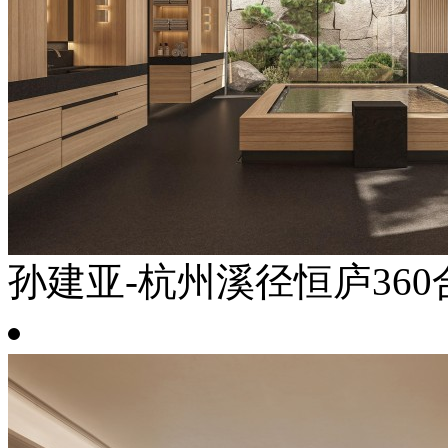
孙建亚-杭州溪径恒庐360