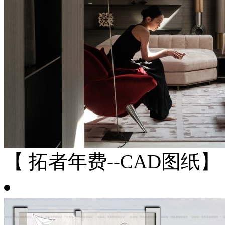
【 拓者年费--CAD图纸】