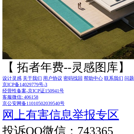
【 拓者年费--灵感图库】
设计灵感
关于我们
用户协议
密码找回
帮助中心
联系我们
问题
京ICP备14029779号-3
经营性备案-京ICP证150941号
客服微信: 406158
京公安网备11010502039540号
网上有害信息举报专区
投诉QQ微信：743365