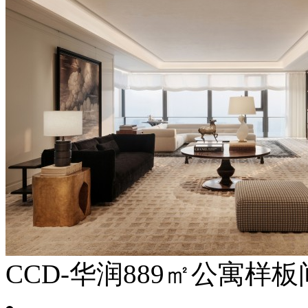
CCD-华润889㎡公寓样板