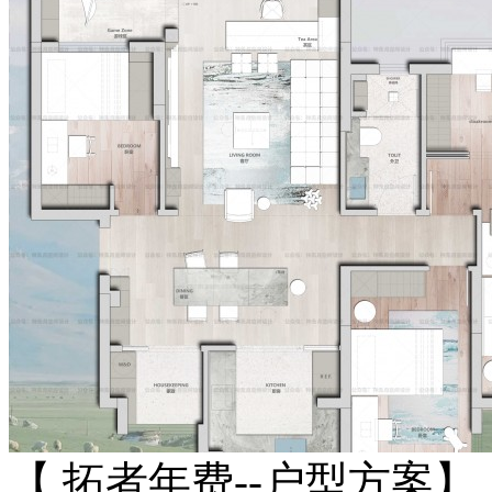
【 拓者年费--户型方案】