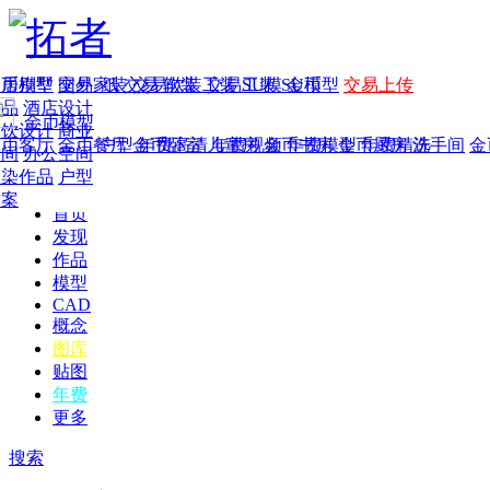
家居别墅
金币模型
年费
作品
国外
交易家装
图纸
交易
交易软装
软装
工装
交易工装
SU模
SU模型
金币
交易上传
作品
酒店设计
金币模型
年费版块
餐饮设计
商业
金币客厅
年费图纸
金币餐厅
年费户型
金币卧室
年费高清
儿童房
年费视频
金币书房
年费模型
金币厨房
年费精选
洗手间
金
空间
办公空间
渲染作品
户型
方案
首页
发现
作品
模型
CAD
概念
图库
贴图
年费
更多
搜索