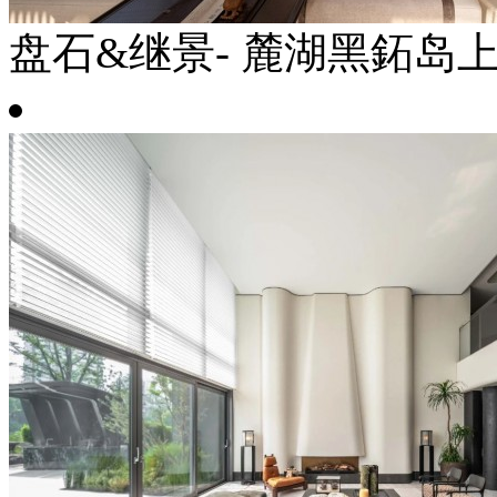
盘石&继景- 麓湖黑鉐岛