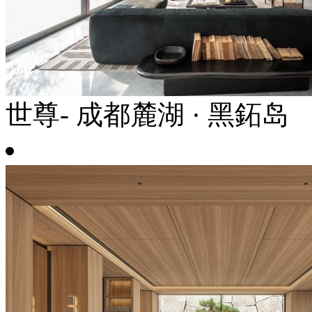
世尊- 成都麓湖 · 黑鉐岛