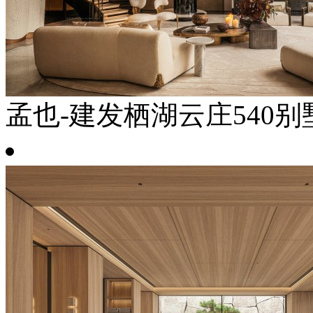
孟也-建发栖湖云庄540别