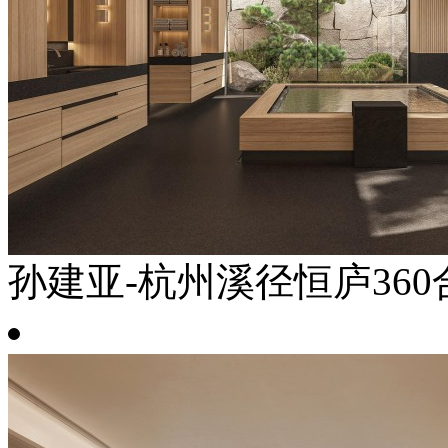
孙建亚-杭州溪径恒庐360