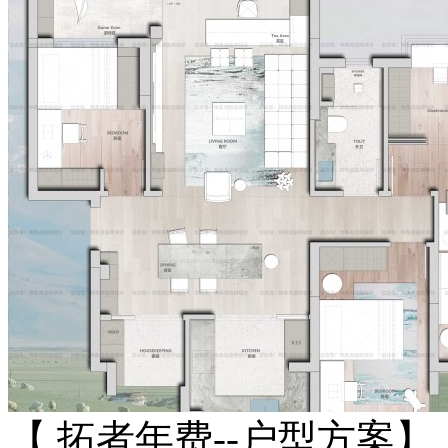
【 拓者年费--户型方案】