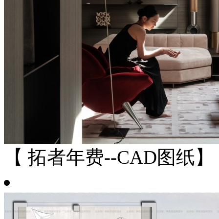
【 拓者年费--CAD图纸】