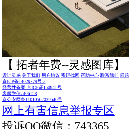
【 拓者年费--灵感图库】
设计灵感
关于我们
用户协议
密码找回
帮助中心
联系我们
问题
京ICP备14029779号-3
经营性备案-京ICP证150941号
客服微信: 406158
京公安网备11010502039540号
网上有害信息举报专区
投诉QQ微信：743365