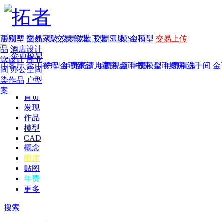
家居别墅
金币模型
年费
作品
国外
交易家装
图纸
交易
交易软装
软装
工装
交易工装
SU模
SU模型
金币
交易上传
作品
酒店设计
金币模型
年费版块
餐饮设计
商业
金币客厅
年费图纸
金币餐厅
年费户型
金币卧室
年费高清
儿童房
年费视频
金币书房
年费模型
金币厨房
年费精选
洗手间
金
空间
办公空间
渲染作品
户型
方案
首页
发现
作品
模型
CAD
概念
图库
贴图
年费
更多
搜索