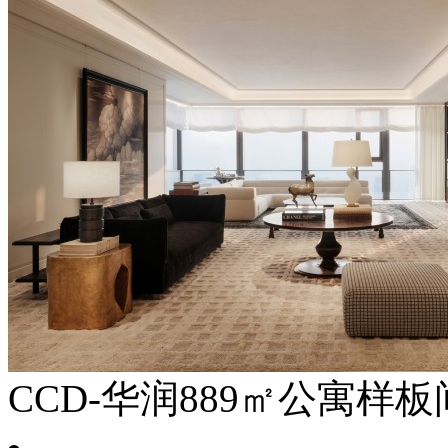
CCD-华润889㎡公寓样板