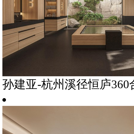
孙建亚-杭州溪径恒庐360