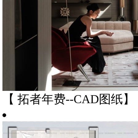
【 拓者年费--CAD图纸】