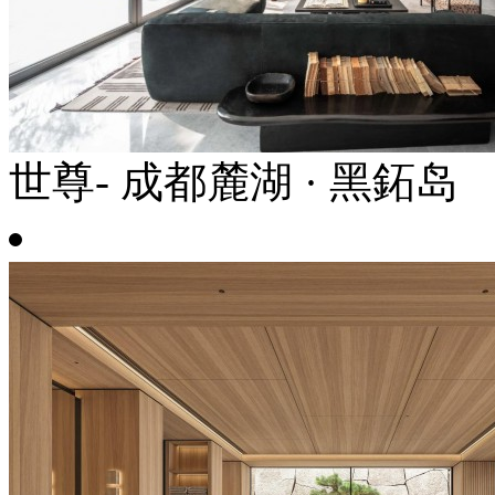
世尊- 成都麓湖 · 黑鉐岛