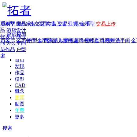
家居别墅
金币模型
年费
作品
国外
交易家装
图纸
交易
交易软装
软装
工装
交易工装
SU模
SU模型
金币
交易上传
作品
酒店设计
金币模型
年费版块
餐饮设计
商业
金币客厅
年费图纸
金币餐厅
年费户型
金币卧室
年费高清
儿童房
年费视频
金币书房
年费模型
金币厨房
年费精选
洗手间
金
空间
办公空间
渲染作品
户型
方案
首页
发现
作品
模型
CAD
概念
图库
贴图
年费
更多
搜索