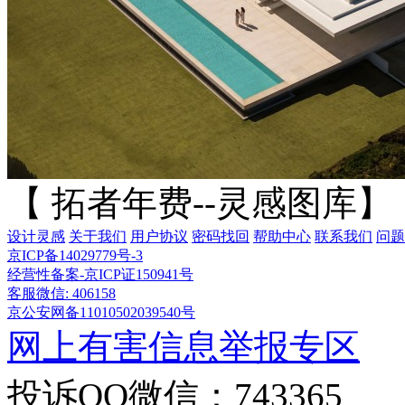
【 拓者年费--灵感图库】
设计灵感
关于我们
用户协议
密码找回
帮助中心
联系我们
问题
京ICP备14029779号-3
经营性备案-京ICP证150941号
客服微信: 406158
京公安网备11010502039540号
网上有害信息举报专区
投诉QQ微信：743365