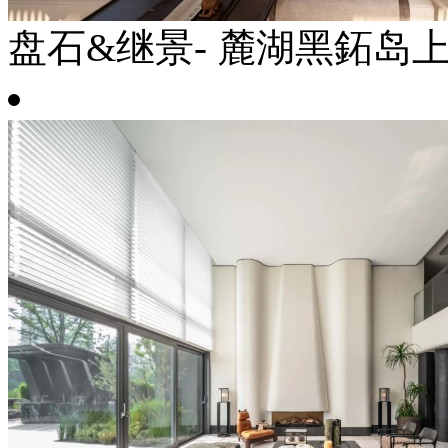
盘石&继景- 麓湖黑鉐岛