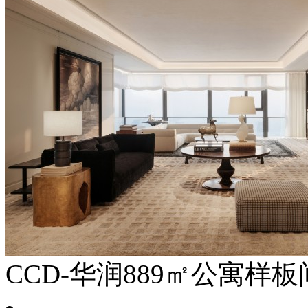
CCD-华润889㎡公寓样板