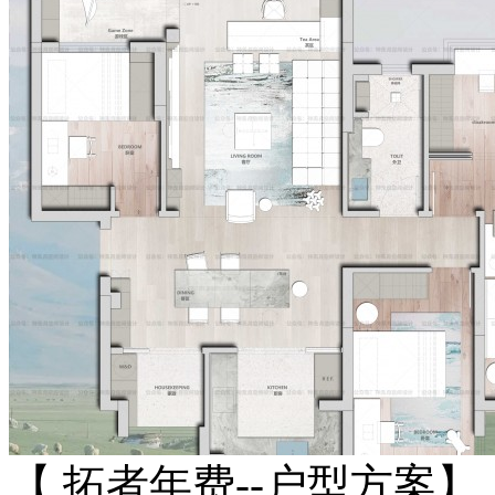
【 拓者年费--户型方案】