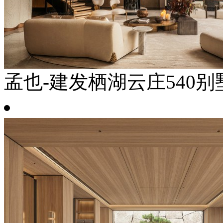
孟也-建发栖湖云庄540别