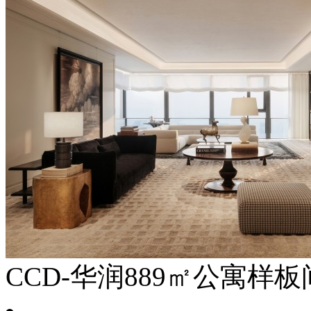
CCD-华润889㎡公寓样板