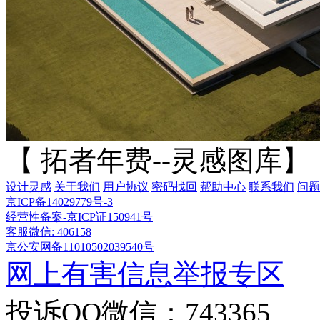
【 拓者年费--灵感图库】
设计灵感
关于我们
用户协议
密码找回
帮助中心
联系我们
问题
京ICP备14029779号-3
经营性备案-京ICP证150941号
客服微信: 406158
京公安网备11010502039540号
网上有害信息举报专区
投诉QQ微信：743365