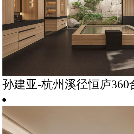
孙建亚-杭州溪径恒庐360