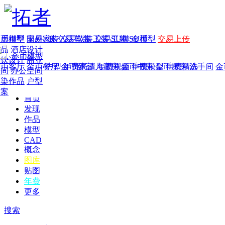
家居别墅
金币模型
年费
作品
国外
交易家装
图纸
交易
交易软装
软装
工装
交易工装
SU模
SU模型
金币
交易上传
作品
酒店设计
金币模型
年费版块
餐饮设计
商业
金币客厅
年费图纸
金币餐厅
年费户型
金币卧室
年费高清
儿童房
年费视频
金币书房
年费模型
金币厨房
年费精选
洗手间
金
空间
办公空间
渲染作品
户型
方案
首页
发现
作品
模型
CAD
概念
图库
贴图
年费
更多
搜索