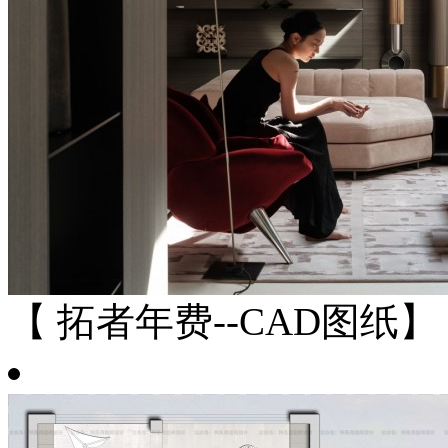
【 拓者年费--CAD图纸】