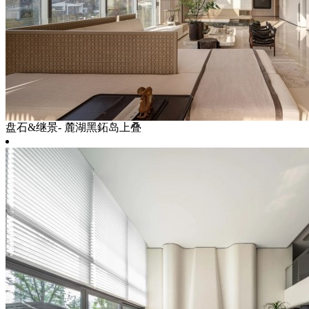
盘石&继景- 麓湖黑鉐岛上叠