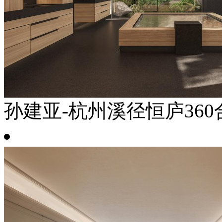
孙建亚-杭州溪径恒庐360