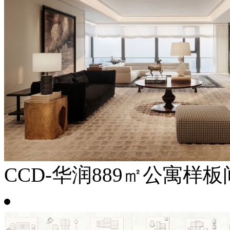
CCD-华润889㎡公寓样板