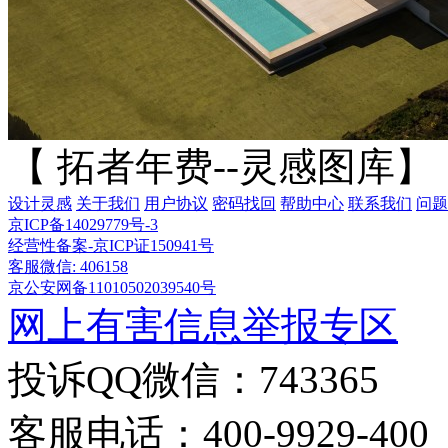
【 拓者年费--灵感图库】
设计灵感
关于我们
用户协议
密码找回
帮助中心
联系我们
问题
京ICP备14029779号-3
经营性备案-京ICP证150941号
客服微信: 406158
京公安网备11010502039540号
网上有害信息举报专区
投诉QQ微信：743365
客服电话：400-9929-400