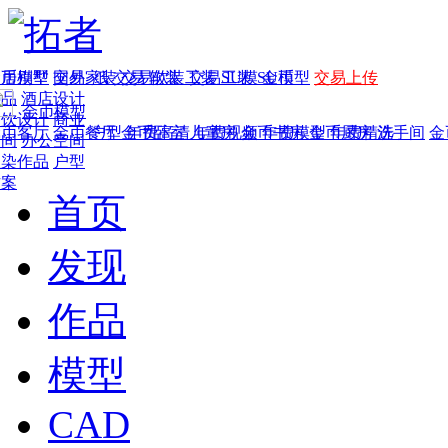
家居别墅
金币模型
年费
作品
国外
交易家装
图纸
交易
交易软装
软装
工装
交易工装
SU模
SU模型
金币
交易上传
作品
酒店设计
金币模型
年费版块
餐饮设计
商业
金币客厅
年费图纸
金币餐厅
年费户型
金币卧室
年费高清
儿童房
年费视频
金币书房
年费模型
金币厨房
年费精选
洗手间
金
空间
办公空间
渲染作品
户型
方案
首页
发现
作品
模型
CAD