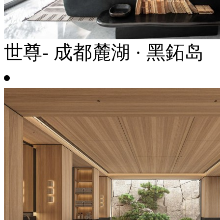
世尊- 成都麓湖 · 黑鉐岛