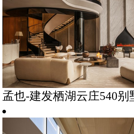
孟也-建发栖湖云庄540别