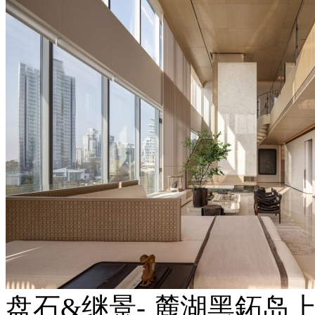
盘石&继景- 麓湖黑鉐岛