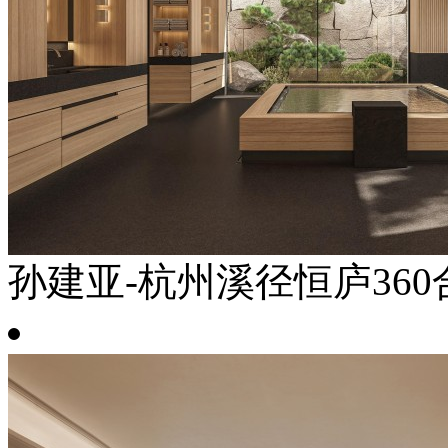
孙建亚-杭州溪径恒庐360