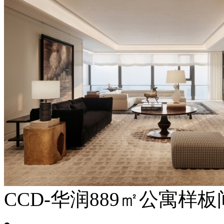
CCD-华润889㎡公寓样板