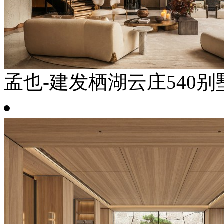
孟也-建发栖湖云庄540别