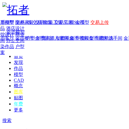
家居别墅
金币模型
年费
作品
国外
交易家装
图纸
交易
交易软装
软装
工装
交易工装
SU模
SU模型
金币
交易上传
作品
酒店设计
金币模型
年费版块
餐饮设计
商业
金币客厅
年费图纸
金币餐厅
年费户型
金币卧室
年费高清
儿童房
年费视频
金币书房
年费模型
金币厨房
年费精选
洗手间
金
空间
办公空间
渲染作品
户型
方案
首页
发现
作品
模型
CAD
概念
图库
贴图
年费
更多
搜索