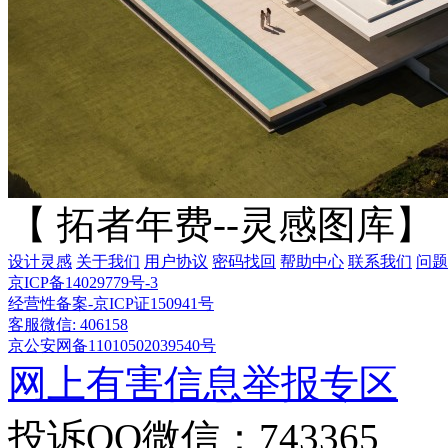
【 拓者年费--灵感图库】
设计灵感
关于我们
用户协议
密码找回
帮助中心
联系我们
问题
京ICP备14029779号-3
经营性备案-京ICP证150941号
客服微信: 406158
京公安网备11010502039540号
网上有害信息举报专区
投诉QQ微信：743365