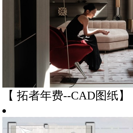
【 拓者年费--CAD图纸】