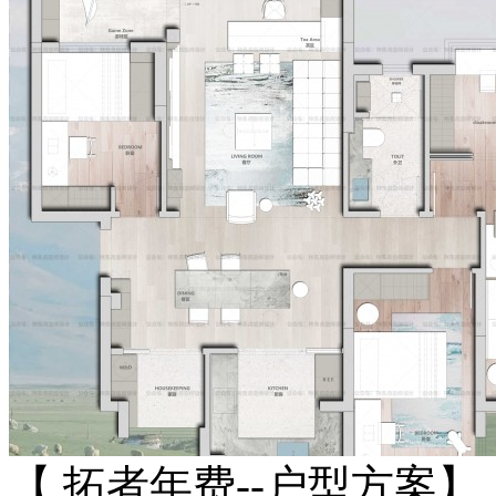
【 拓者年费--户型方案】