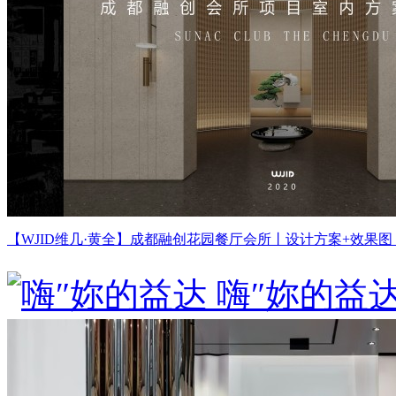
【WJID维几·黄全】成都融创花园餐厅会所丨设计方案+效果图丨1
嗨″妳的益