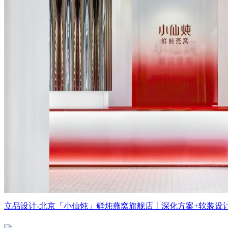
立品设计-北京「小仙炖」鲜炖燕窝旗舰店丨深化方案+软装设计+