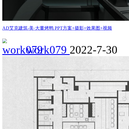
AD艾克建筑-美·大董烤鸭 PPT方案+摄影+效果图+视频
work079
2022-7-30