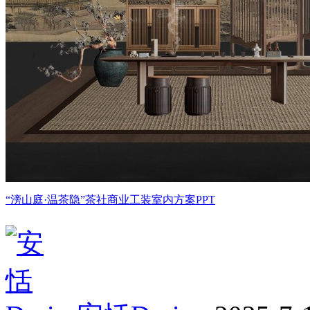
“滂山庭·温茶隐”茶社商业工装室内方案PPT