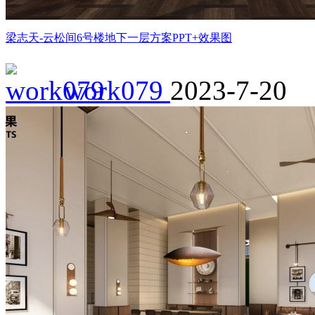
梁志天-云松间6号楼地下一层方案PPT+效果图
work079
2023-7-20