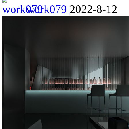
work079
2022-8-12