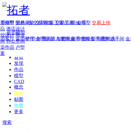
家居别墅
金币模型
年费
作品
国外
交易家装
图纸
交易
交易软装
软装
工装
交易工装
SU模
SU模型
金币
交易上传
作品
酒店设计
金币模型
年费版块
餐饮设计
商业
金币客厅
年费图纸
金币餐厅
年费户型
金币卧室
年费高清
儿童房
年费视频
金币书房
年费模型
金币厨房
年费精选
洗手间
金
空间
办公空间
渲染作品
户型
方案
首页
发现
作品
模型
CAD
概念
图库
贴图
年费
更多
搜索