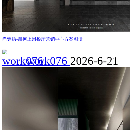
尚壹扬-谢柯上园餐厅营销中心方案图册
work076
2026-6-21