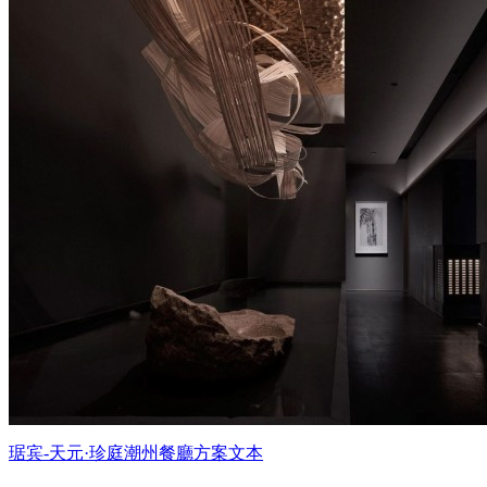
琚宾-天元·珍庭潮州餐廳方案文本