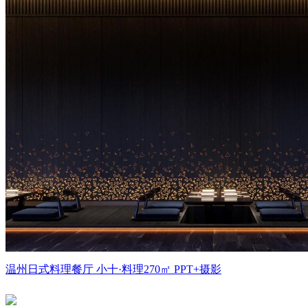
温州日式料理餐厅 小十·料理270㎡ PPT+摄影