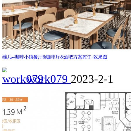
维几--咖啡小镇餐厅&咖啡厅&酒吧方案PPT+效果图
work079
2023-2-1