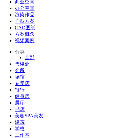
商业空间
办公空间
渲染作品
户型方案
CAD图纸
方案概念
视频案例
分类
全部
售楼处
会所
场馆
专卖店
银行
健身房
展厅
书店
美容SPA美发
建筑
学校
工作室