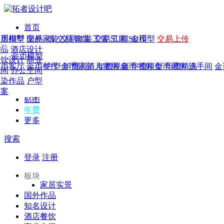
首页
发现
家居别墅
金币模型
年费
作品
国外
交易家装
图纸
交易
交易软装
软装
工装
交易工装
SU模
SU模型
金币
交易上传
作品
作品
酒店设计
金币模型
年费版块
模型
餐饮设计
商业
金币客厅
年费图纸
金币餐厅
年费户型
金币卧室
年费高清
儿童房
年费视频
金币书房
年费模型
金币厨房
年费精选
洗手间
金
CAD
空间
办公空间
概念
渲染作品
户型
图库
方案
贴图
年费
更多
搜索
登录
注册
板块
家居实景
国外作品
知名设计
酒店餐饮