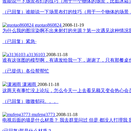
谁能说一下场景布灯的技巧（用于一个物体的场景，比如冰箱
（已回复）谁能说一下场景布灯的技巧（用于一个物体的场景
guotao860824
2008-11-19
为什么我的图渲染啊不出来射灯的光源？第一次遇见这种情况我
（已回复）紧急·
a3136103
2008-11-18
谁有这张图的模型啊，有请发给我一下，谢谢了，只有那餐桌
（已提供）各位帮帮忙
潇湘雨
2008-11-18
这两天有事忙没上论坛，怎么今天一上去看见额又变会热心会
（已回复）嗷嗷郁闷。。。
mufeng3773
2008-11-18
电视后面的墙是什么材质？ 我去群里问过 但是 都没人打理我 
(已回复)那是什么材质？