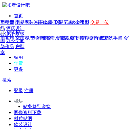
首页
发现
家居别墅
金币模型
年费
作品
国外
交易家装
图纸
交易
交易软装
软装
工装
交易工装
SU模
SU模型
金币
交易上传
作品
作品
酒店设计
金币模型
年费版块
模型
餐饮设计
商业
金币客厅
年费图纸
金币餐厅
年费户型
金币卧室
年费高清
儿童房
年费视频
金币书房
年费模型
金币厨房
年费精选
洗手间
金
CAD
空间
办公空间
概念
渲染作品
户型
图库
方案
贴图
年费
更多
搜索
登录
注册
板块
站务签到杂烩
图像资料下载
材质贴图
软装设计