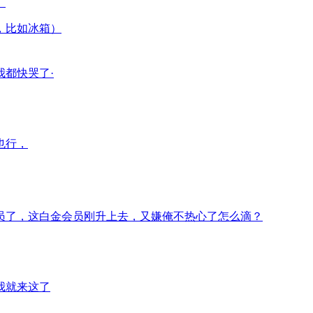
）
，比如冰箱）
都快哭了·
也行，
员了，这白金会员刚升上去，又嫌俺不热心了怎么滴？
我就来这了