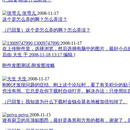
张雪儿
2008-11-17
这个是怎么弄的啊？怎么弄没？
（已回复）这个是怎么弄的啊？怎么弄没？
13009747990
2008-11-17
在上传附件里，选择浏览，然后选择电脑中的图片，最好小点的图
后由 大生 于 2008-11-18 13:17 编辑 ]
附件发图测试-附发图攻略
大生
2008-11-17
刚刚才发现问题的症结。刚上这个论坛时，看了有关积分的贴
也没有用。它总是在你下载时自动打开。解决办法：只使用IE自带
（已回复）我知道为什么下载时金钱会莫名地被加倍扣掉了。
peiyu
2008-11-15
谁有厨卫的吊顶贴图昂，最好是条形和方形的都有，谢谢了，