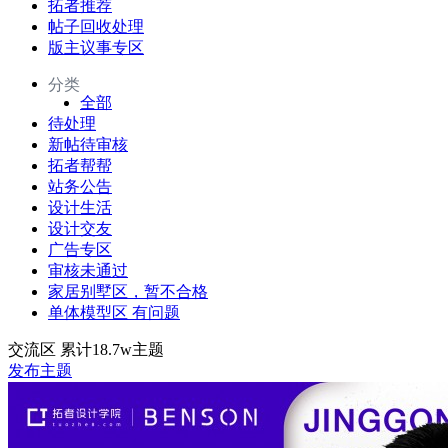
拓者推荐
帖子回收处理
版主议事专区
分类
全部
待处理
新帖待审核
拓者帮帮
站务公告
设计生活
设计交友
广告专区
审核未通过
家居别墅区，暂不合格
单体模型区 有问题
交流区
累计18.7w主题
发布主题