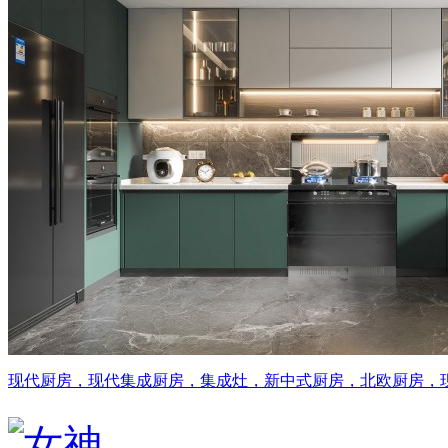
现代厨房，现代集成厨房，集成灶，新中式厨房，北欧厨房，