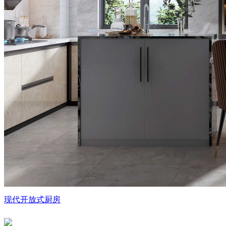
现代开放式厨房