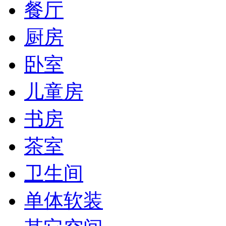
餐厅
厨房
卧室
儿童房
书房
茶室
卫生间
单体软装