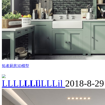
拓者厨房3D模型
LLLLLLil
2018-8-29