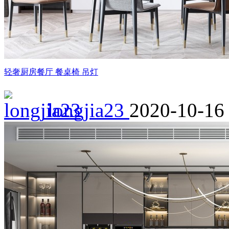
轻奢厨房餐厅 餐桌椅 吊灯
longjia23
2020-10-16