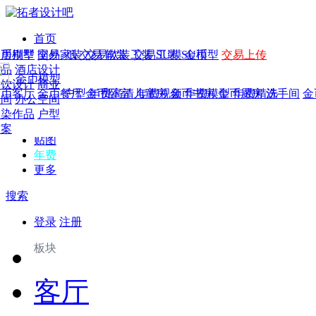
首页
发现
家居别墅
金币模型
年费
作品
国外
交易家装
图纸
交易
交易软装
软装
工装
交易工装
SU模
SU模型
金币
交易上传
作品
作品
酒店设计
金币模型
年费版块
模型
餐饮设计
商业
金币客厅
年费图纸
金币餐厅
年费户型
金币卧室
年费高清
儿童房
年费视频
金币书房
年费模型
金币厨房
年费精选
洗手间
金
CAD
空间
办公空间
概念
渲染作品
户型
图库
方案
贴图
年费
更多
搜索
登录
注册
板块
客厅