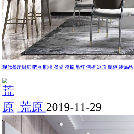
现代餐厅厨房 吧台 吧椅 餐桌 餐椅 吊灯 酒柜 冰箱 橱柜 装饰品
荒原
2019-11-29