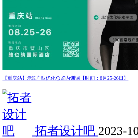
【重庆站】老K户型优化总监内训课【时间：8月25-26日】
拓者设计吧
2023-1