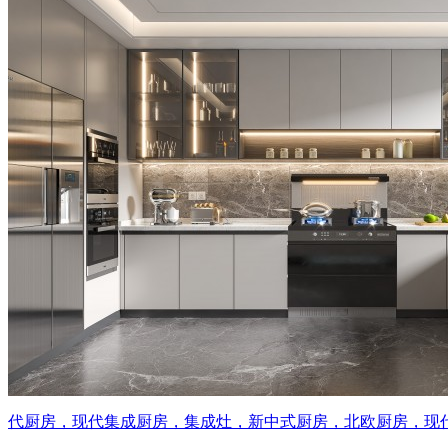
代厨房，现代集成厨房，集成灶，新中式厨房，北欧厨房，现