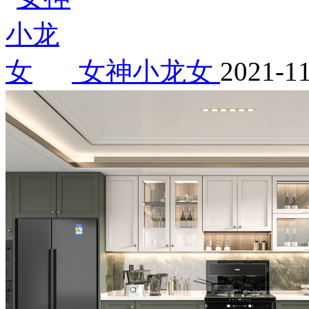
女神小龙女
2021-1