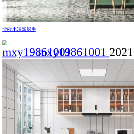
北欧小清新厨房
mxy19861001
2021