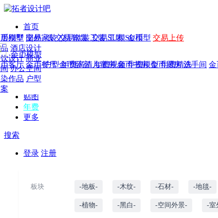
首页
发现
家居别墅
金币模型
年费
作品
国外
交易家装
图纸
交易
交易软装
软装
工装
交易工装
SU模
SU模型
金币
交易上传
作品
作品
酒店设计
金币模型
年费版块
模型
餐饮设计
商业
金币客厅
年费图纸
金币餐厅
年费户型
金币卧室
年费高清
儿童房
年费视频
金币书房
年费模型
金币厨房
年费精选
洗手间
金
CAD
空间
办公空间
概念
渲染作品
户型
图库
方案
贴图
年费
更多
搜索
登录
注册
板块
-地板-
-木纹-
-石材-
-地毯-
-植物-
-黑白-
-空间外景-
-室