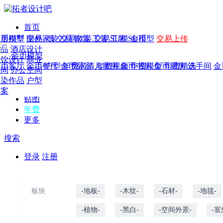
首页
发现
家居别墅
金币模型
年费
作品
国外
交易家装
图纸
交易
交易软装
软装
工装
交易工装
SU模
SU模型
金币
交易上传
作品
作品
酒店设计
金币模型
年费版块
模型
餐饮设计
商业
金币客厅
年费图纸
金币餐厅
年费户型
金币卧室
年费高清
儿童房
年费视频
金币书房
年费模型
金币厨房
年费精选
洗手间
金
CAD
空间
办公空间
概念
渲染作品
户型
图库
方案
贴图
年费
更多
搜索
登录
注册
板块
-地板-
-木纹-
-石材-
-地毯-
-植物-
-黑白-
-空间外景-
-室