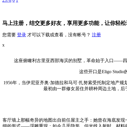
2378
0
1
马上注册，结交更多好友，享用更多功能，让你轻松
您需要
登录
才可以下载或查看，没有帐号？
注册
x
这座俯瞰利古里亚西部海滨的别墅，革命始于入口——
这些开口是Eligo St
1956年，当伊尼亚齐奥·加德拉和马可·扎努索受托制定地
最初由一群修女居住并耕种周边土地，后于
客厅墙上那幅奇异的地图出自前任屋主之手：她曾在海底发现
细的形式——浮雕重现；如今几乎隐形，但光线入射时，材料