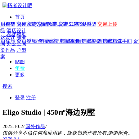
首页
发现
家居别墅
金币模型
年费
作品
国外
交易家装
图纸
交易
交易软装
软装
工装
交易工装
SU模
SU模型
金币
交易上传
作品
作品
酒店设计
金币模型
年费版块
模型
餐饮设计
商业
金币客厅
年费图纸
金币餐厅
年费户型
金币卧室
年费高清
儿童房
年费视频
金币书房
年费模型
金币厨房
年费精选
洗手间
金
CAD
空间
办公空间
概念
渲染作品
户型
图库
方案
贴图
年费
更多
搜索
登录
注册
Eligo Studio | 450㎡海边别墅
2025-10-2
/
国外作品
/
仅供分享不做任何商业用途，版权归原作者所有,谢谢配合。