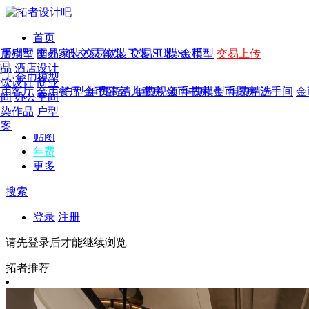
首页
发现
家居别墅
金币模型
年费
作品
国外
交易家装
图纸
交易
交易软装
软装
工装
交易工装
SU模
SU模型
金币
交易上传
作品
作品
酒店设计
金币模型
年费版块
模型
餐饮设计
商业
金币客厅
年费图纸
金币餐厅
年费户型
金币卧室
年费高清
儿童房
年费视频
金币书房
年费模型
金币厨房
年费精选
洗手间
金
CAD
空间
办公空间
概念
渲染作品
户型
图库
方案
贴图
年费
更多
搜索
登录
注册
请先登录后才能继续浏览
拓者推荐