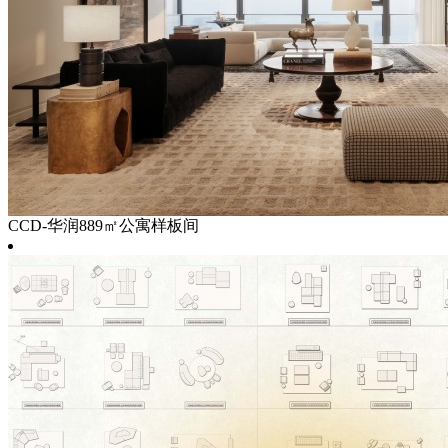
CCD-华润889㎡公寓样板间