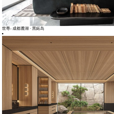
世尊- 成都麓湖 · 黑鉐岛