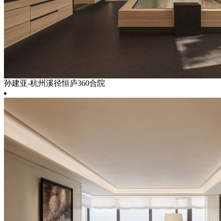
孙建亚-杭州溪径恒庐360合院