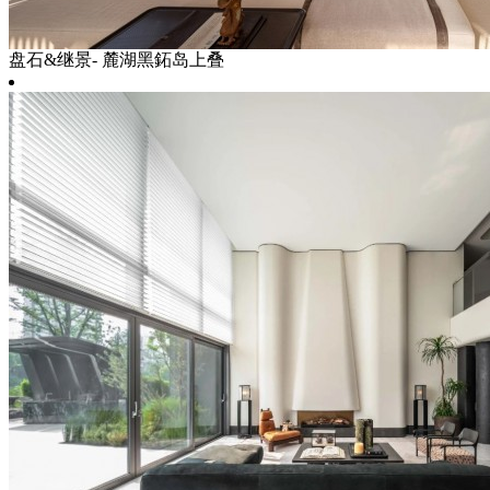
盘石&继景- 麓湖黑鉐岛上叠