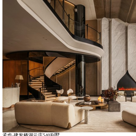
孟也-建发栖湖云庄540别墅