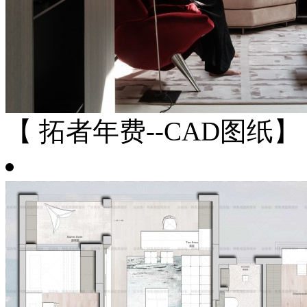
【 拓者年费--CAD图纸】