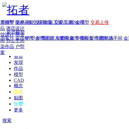
家居别墅
金币模型
年费
作品
国外
交易家装
图纸
交易
交易软装
软装
工装
交易工装
SU模
SU模型
金币
交易上传
作品
酒店设计
金币模型
年费版块
餐饮设计
商业
金币客厅
年费图纸
金币餐厅
年费户型
金币卧室
年费高清
儿童房
年费视频
金币书房
年费模型
金币厨房
年费精选
洗手间
金
空间
办公空间
渲染作品
户型
方案
首页
发现
作品
模型
CAD
概念
图库
贴图
年费
更多
搜索