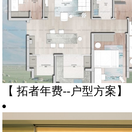
【 拓者年费--户型方案】