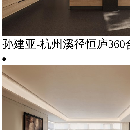
孙建亚-杭州溪径恒庐360