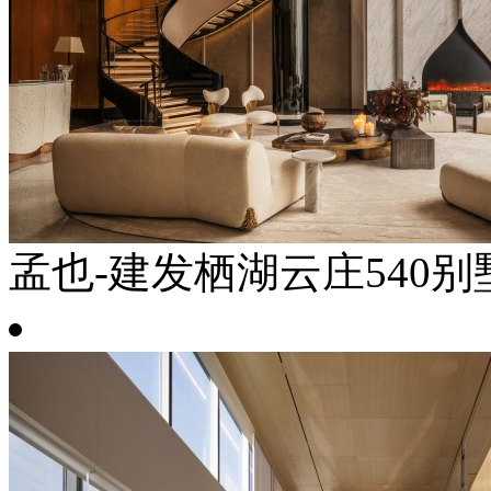
孟也-建发栖湖云庄540别