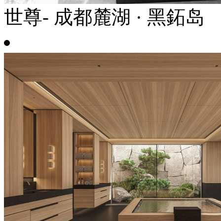
世尊- 成都麓湖 · 黑鉐岛