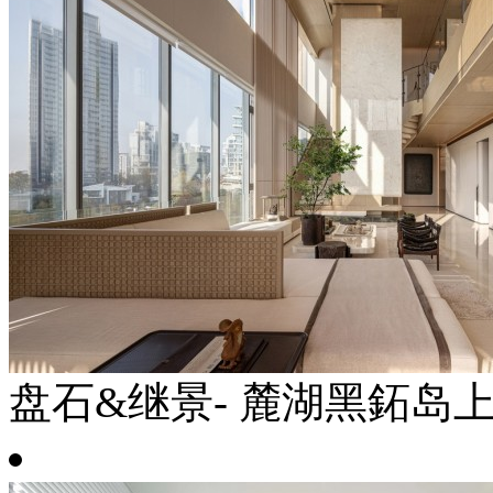
盘石&继景- 麓湖黑鉐岛