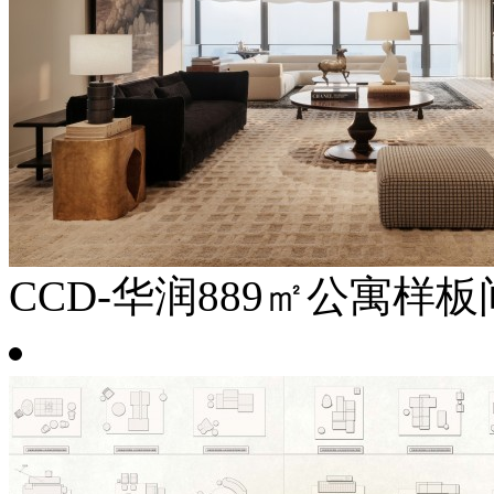
CCD-华润889㎡公寓样板