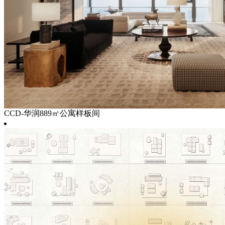
CCD-华润889㎡公寓样板间