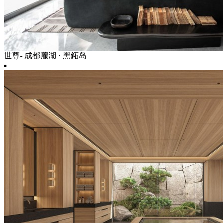
世尊- 成都麓湖 · 黑鉐岛