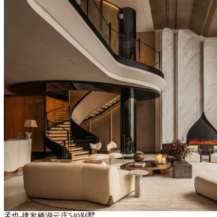
孟也-建发栖湖云庄540别墅