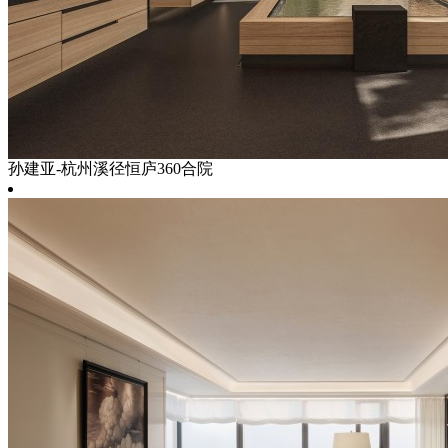
孙建亚-杭州溪径恒庐360合院