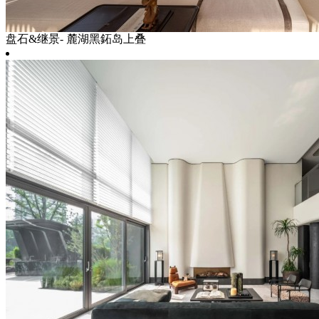
盘石&继景- 麓湖黑鉐岛上叠