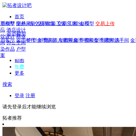
首页
发现
家居别墅
金币模型
年费
作品
国外
交易家装
图纸
交易
交易软装
软装
工装
交易工装
SU模
SU模型
金币
交易上传
作品
作品
酒店设计
金币模型
年费版块
模型
餐饮设计
商业
金币客厅
年费图纸
金币餐厅
年费户型
金币卧室
年费高清
儿童房
年费视频
金币书房
年费模型
金币厨房
年费精选
洗手间
金
CAD
空间
办公空间
概念
渲染作品
户型
图库
方案
贴图
年费
更多
搜索
登录
注册
请先登录后才能继续浏览
拓者推荐