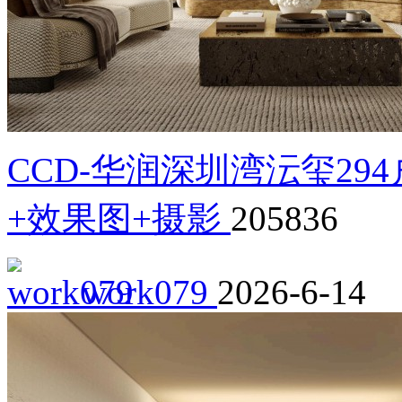
CCD-华润深圳湾沄玺29
+效果图+摄影
205836
work079
2026-6-14