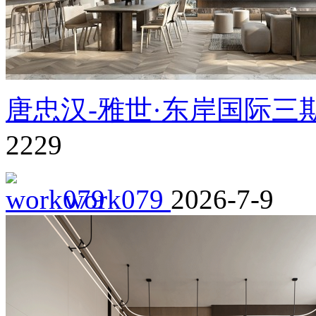
唐忠汉-雅世·东岸国际三
2229
work079
2026-7-9