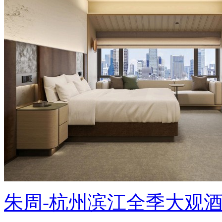
朱周-杭州滨江全季大观