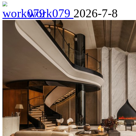
work079
2026-7-8