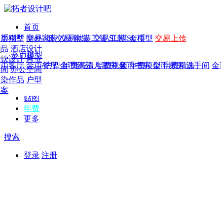
首页
发现
家居别墅
金币模型
年费
作品
国外
交易家装
图纸
交易
交易软装
软装
工装
交易工装
SU模
SU模型
金币
交易上传
作品
作品
酒店设计
金币模型
年费版块
模型
餐饮设计
商业
金币客厅
年费图纸
金币餐厅
年费户型
金币卧室
年费高清
儿童房
年费视频
金币书房
年费模型
金币厨房
年费精选
洗手间
金
CAD
空间
办公空间
概念
渲染作品
户型
图库
方案
贴图
年费
更多
搜索
登录
注册