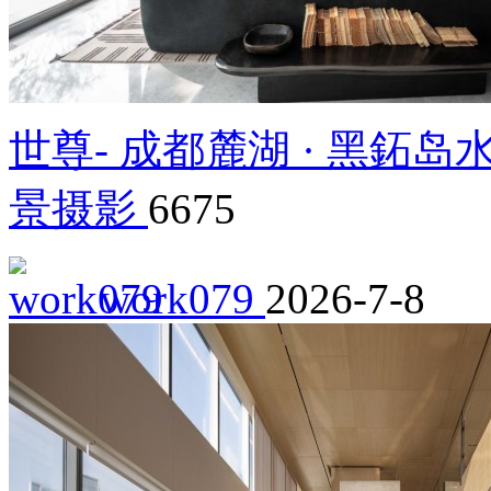
世尊- 成都麓湖 · 黑鉐岛
景摄影
6675
work079
2026-7-8