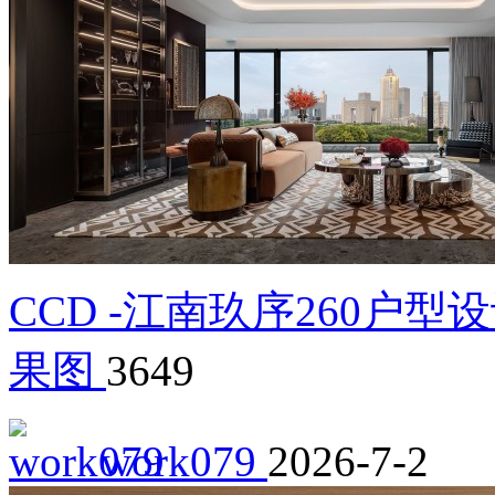
CCD -江南玖序260户
果图
3649
work079
2026-7-2