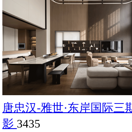
唐忠汉-雅世·东岸国际三
影
3435