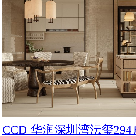
CCD-华润深圳湾沄玺2