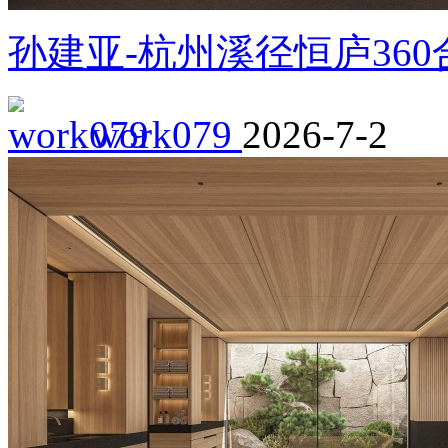
孙建亚-杭州溪径恒庐36
work079
2026-7-2