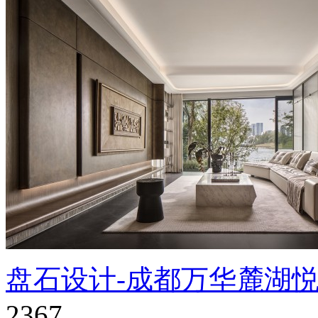
盘石设计-成都万华麓湖悦
2367