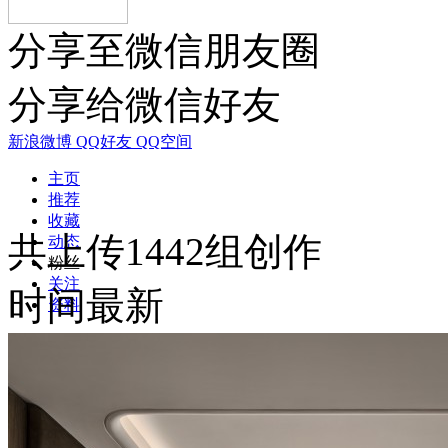
分享至微信朋友圈
分享给微信好友
新浪微博
QQ好友
QQ空间
主页
推荐
收藏
共上传1442组创作
动态
粉丝
关注
时间最新
资料