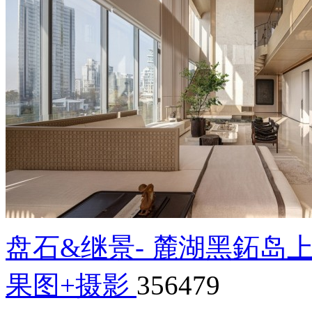
盘石&继景- 麓湖黑鉐岛
果图+摄影
356479