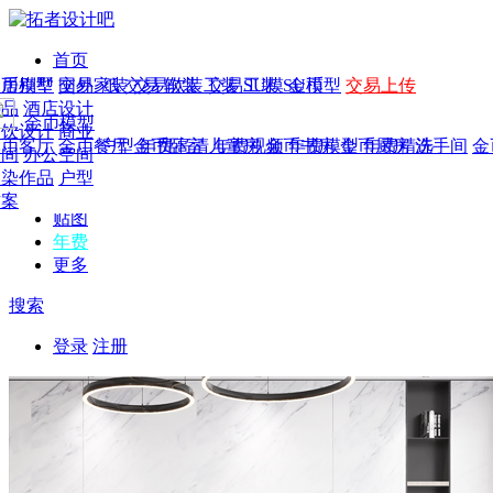
首页
发现
家居别墅
金币模型
年费
作品
国外
交易家装
图纸
交易
交易软装
软装
工装
交易工装
SU模
SU模型
金币
交易上传
作品
作品
酒店设计
金币模型
年费版块
模型
餐饮设计
商业
金币客厅
年费图纸
金币餐厅
年费户型
金币卧室
年费高清
儿童房
年费视频
金币书房
年费模型
金币厨房
年费精选
洗手间
金
CAD
空间
办公空间
概念
渲染作品
户型
图库
方案
贴图
年费
更多
搜索
登录
注册