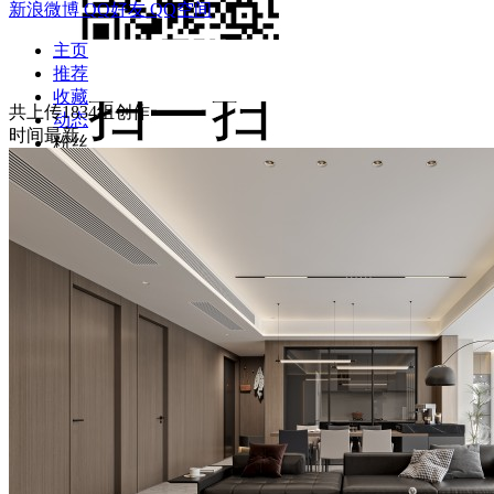
新浪微博
QQ好友
QQ空间
主页
推荐
收藏
共上传1834组创作
动态
时间最新
粉丝
关注
资料