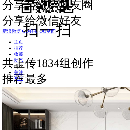
分享至微信朋友圈
分享给微信好友
新浪微博
QQ好友
QQ空间
主页
推荐
收藏
共上传1834组创作
动态
粉丝
关注
推荐最多
资料