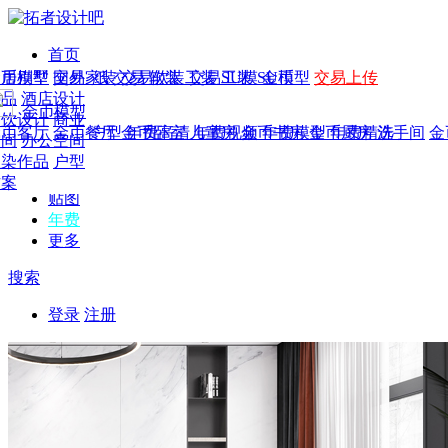
首页
发现
家居别墅
金币模型
年费
作品
国外
交易家装
图纸
交易
交易软装
软装
工装
交易工装
SU模
SU模型
金币
交易上传
作品
作品
酒店设计
金币模型
年费版块
模型
餐饮设计
商业
金币客厅
年费图纸
金币餐厅
年费户型
金币卧室
年费高清
儿童房
年费视频
金币书房
年费模型
金币厨房
年费精选
洗手间
金
CAD
空间
办公空间
概念
渲染作品
户型
图库
方案
贴图
年费
更多
搜索
登录
注册