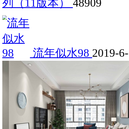
列（11版本）
48909
流年似水98
2019-6