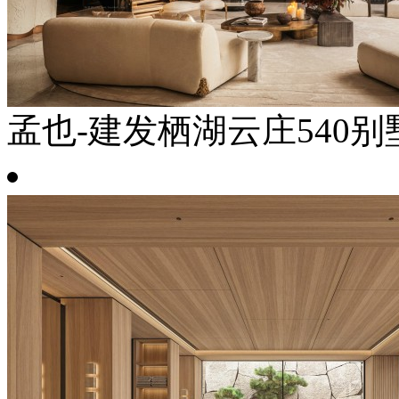
孟也-建发栖湖云庄540别