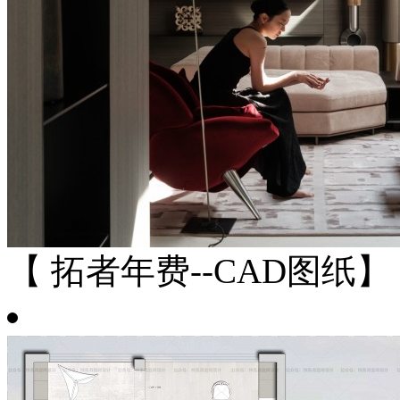
【 拓者年费--CAD图纸】