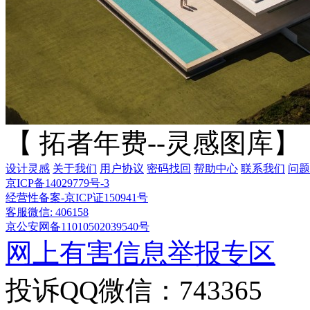
【 拓者年费--灵感图库】
设计灵感
关于我们
用户协议
密码找回
帮助中心
联系我们
问题
京ICP备14029779号-3
经营性备案-京ICP证150941号
客服微信: 406158
京公安网备11010502039540号
网上有害信息举报专区
投诉QQ微信：743365