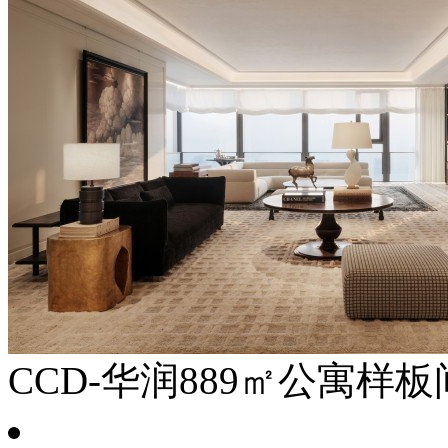
CCD-华润889㎡公寓样板