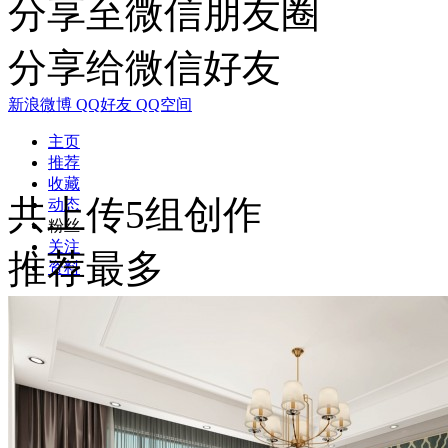
分享至微信朋友圈
分享给微信好友
新浪微博
QQ好友
QQ空间
主页
推荐
收藏
共上传5组创作
动态
粉丝
关注
推荐最多
资料