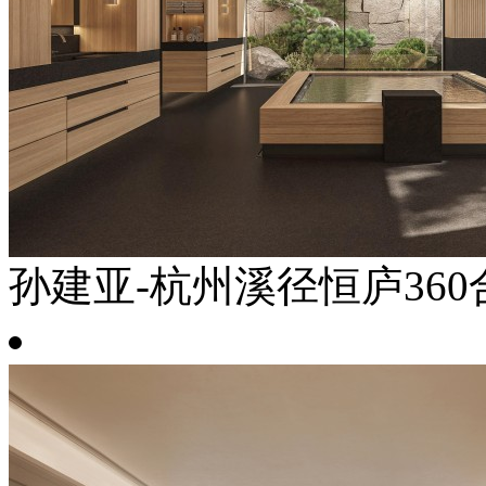
孙建亚-杭州溪径恒庐360