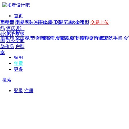
首页
发现
家居别墅
金币模型
年费
作品
国外
交易家装
图纸
交易
交易软装
软装
工装
交易工装
SU模
SU模型
金币
交易上传
作品
作品
酒店设计
金币模型
年费版块
模型
餐饮设计
商业
金币客厅
年费图纸
金币餐厅
年费户型
金币卧室
年费高清
儿童房
年费视频
金币书房
年费模型
金币厨房
年费精选
洗手间
金
CAD
空间
办公空间
概念
渲染作品
户型
图库
方案
贴图
年费
更多
搜索
登录
注册