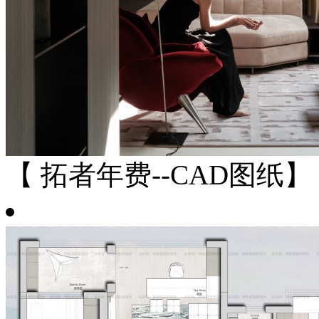
【 拓者年费--CAD图纸】