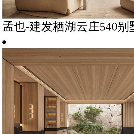
孟也-建发栖湖云庄540别