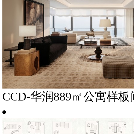
CCD-华润889㎡公寓样板