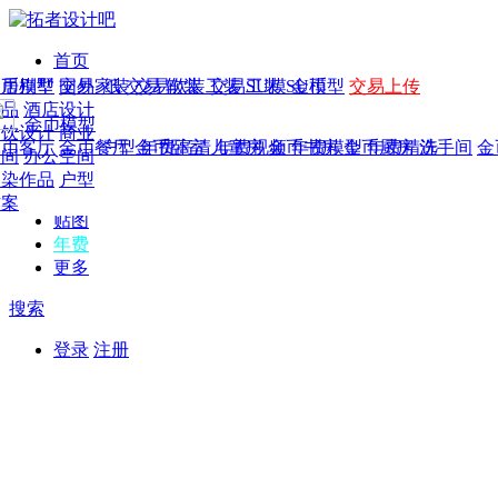
首页
发现
家居别墅
金币模型
年费
作品
国外
交易家装
图纸
交易
交易软装
软装
工装
交易工装
SU模
SU模型
金币
交易上传
作品
作品
酒店设计
金币模型
年费版块
模型
餐饮设计
商业
金币客厅
年费图纸
金币餐厅
年费户型
金币卧室
年费高清
儿童房
年费视频
金币书房
年费模型
金币厨房
年费精选
洗手间
金
CAD
空间
办公空间
概念
渲染作品
户型
图库
方案
贴图
年费
更多
搜索
登录
注册