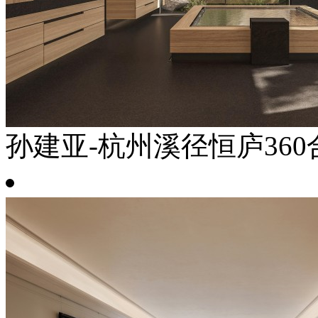
孙建亚-杭州溪径恒庐360