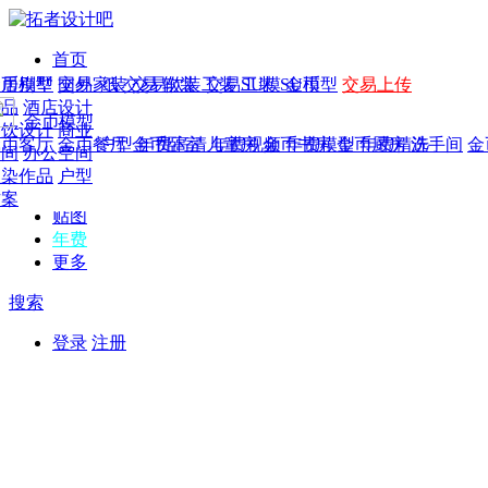
首页
发现
家居别墅
金币模型
年费
作品
国外
交易家装
图纸
交易
交易软装
软装
工装
交易工装
SU模
SU模型
金币
交易上传
作品
作品
酒店设计
金币模型
年费版块
模型
餐饮设计
商业
金币客厅
年费图纸
金币餐厅
年费户型
金币卧室
年费高清
儿童房
年费视频
金币书房
年费模型
金币厨房
年费精选
洗手间
金
CAD
空间
办公空间
概念
渲染作品
户型
图库
方案
贴图
年费
更多
搜索
登录
注册