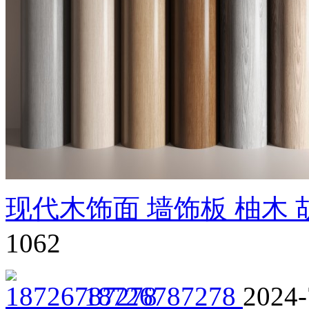
现代木饰面 墙饰板 柚木 
1062
18726787278
2024-