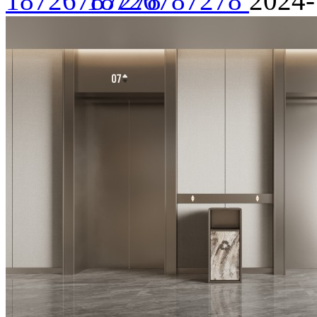
18726787278
2024-