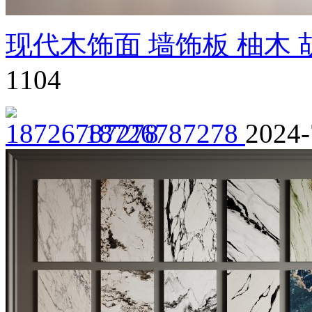
现代木饰面 墙饰板 柚木 
1104
18726787278
2024-