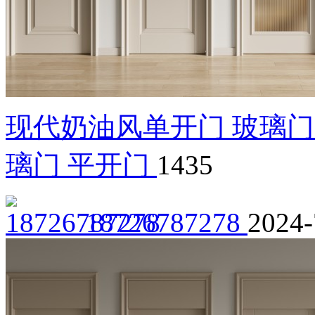
现代奶油风单开门 玻璃门
璃门 平开门
1435
18726787278
2024-