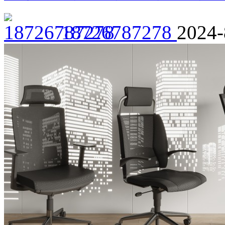
18726787278
2024-