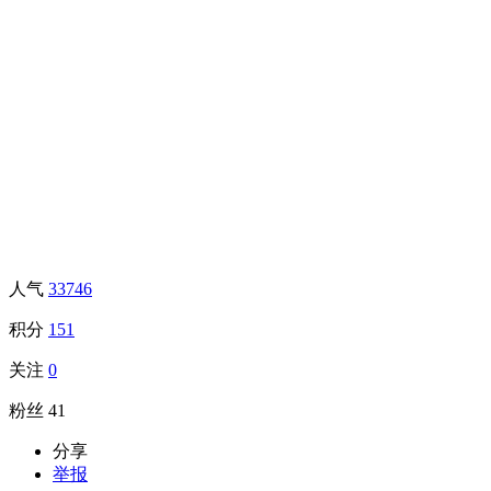
人气
33746
积分
151
关注
0
粉丝
41
分享
举报