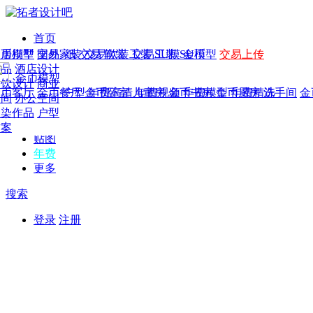
首页
发现
家居别墅
金币模型
年费
作品
国外
交易家装
图纸
交易
交易软装
软装
工装
交易工装
SU模
SU模型
金币
交易上传
作品
作品
酒店设计
金币模型
年费版块
模型
餐饮设计
商业
金币客厅
年费图纸
金币餐厅
年费户型
金币卧室
年费高清
儿童房
年费视频
金币书房
年费模型
金币厨房
年费精选
洗手间
金
CAD
空间
办公空间
概念
渲染作品
户型
图库
方案
贴图
年费
更多
搜索
登录
注册