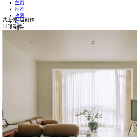
主页
推荐
收藏
共上传4组创作
动态
时间最新
粉丝
关注
资料