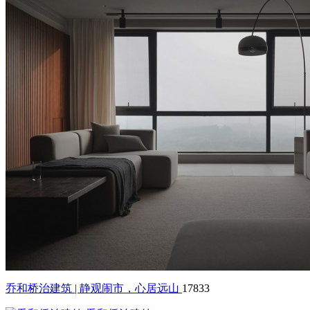
乔和桥治建筑 | 静观闹市，心居远山
17833