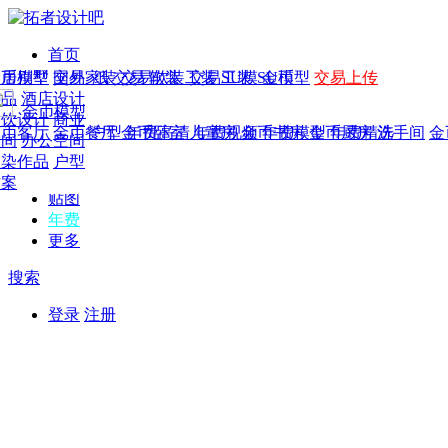
首页
发现
家居别墅
金币模型
年费
作品
国外
交易家装
图纸
交易
交易软装
软装
工装
交易工装
SU模
SU模型
金币
交易上传
作品
作品
酒店设计
金币模型
年费版块
模型
餐饮设计
商业
金币客厅
年费图纸
金币餐厅
年费户型
金币卧室
年费高清
儿童房
年费视频
金币书房
年费模型
金币厨房
年费精选
洗手间
金
CAD
空间
办公空间
概念
渲染作品
户型
图库
方案
贴图
年费
更多
搜索
登录
注册