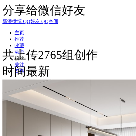
分享给微信好友
新浪微博
QQ好友
QQ空间
主页
推荐
收藏
共上传2765组创作
动态
粉丝
关注
时间最新
资料