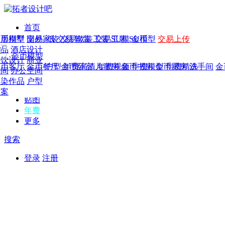
首页
发现
家居别墅
金币模型
年费
作品
国外
交易家装
图纸
交易
交易软装
软装
工装
交易工装
SU模
SU模型
金币
交易上传
作品
作品
酒店设计
金币模型
年费版块
模型
餐饮设计
商业
金币客厅
年费图纸
金币餐厅
年费户型
金币卧室
年费高清
儿童房
年费视频
金币书房
年费模型
金币厨房
年费精选
洗手间
金
CAD
空间
办公空间
概念
渲染作品
户型
图库
方案
贴图
年费
更多
搜索
登录
注册