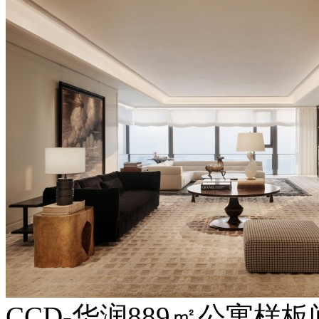
CCD-华润889㎡公寓样板