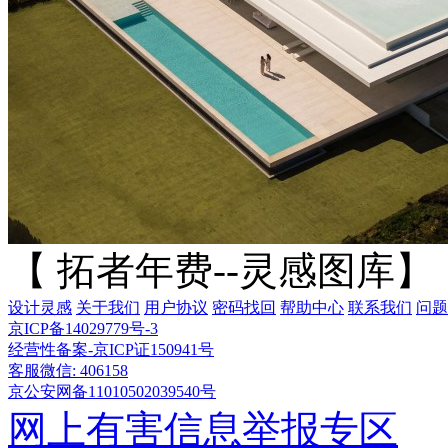
【 拓者年费--灵感图库】
设计灵感
关于我们
用户协议
密码找回
帮助中心
联系我们
问题
京ICP备14029779号-3
经营性备案-京ICP证150941号
客服微信: 406158
京公安网备11010502039540号
网上有害信息举报专区