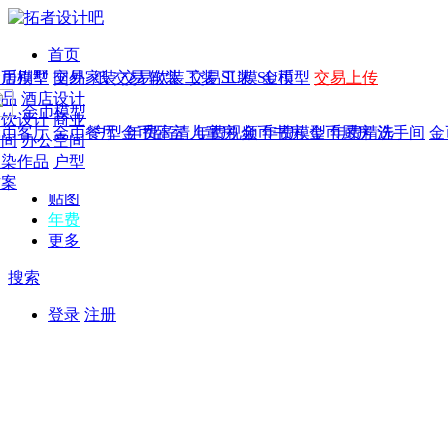
首页
发现
家居别墅
金币模型
年费
作品
国外
交易家装
图纸
交易
交易软装
软装
工装
交易工装
SU模
SU模型
金币
交易上传
作品
作品
酒店设计
金币模型
年费版块
模型
餐饮设计
商业
金币客厅
年费图纸
金币餐厅
年费户型
金币卧室
年费高清
儿童房
年费视频
金币书房
年费模型
金币厨房
年费精选
洗手间
金
CAD
空间
办公空间
概念
渲染作品
户型
图库
方案
贴图
年费
更多
搜索
登录
注册