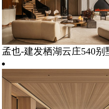
孟也-建发栖湖云庄540别