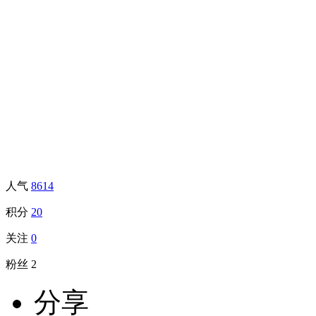
人气
8614
积分
20
关注
0
粉丝
2
分享