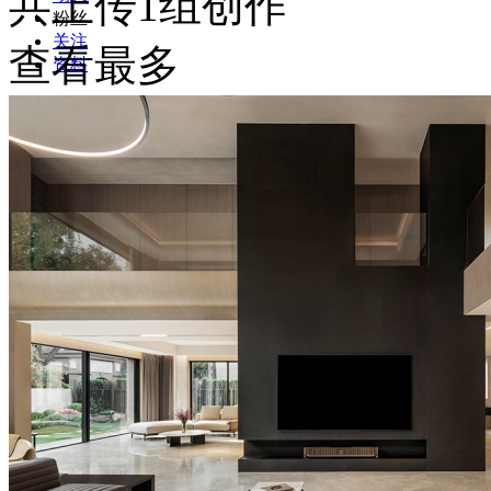
共上传1组创作
粉丝
关注
查看最多
资料