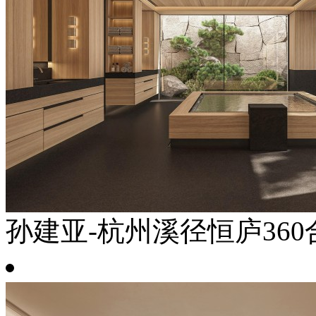
孙建亚-杭州溪径恒庐360