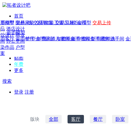
首页
发现
家居别墅
金币模型
年费
作品
国外
交易家装
图纸
交易
交易软装
软装
工装
交易工装
SU模
SU模型
金币
交易上传
作品
作品
酒店设计
金币模型
年费版块
模型
餐饮设计
商业
金币客厅
年费图纸
金币餐厅
年费户型
金币卧室
年费高清
儿童房
年费视频
金币书房
年费模型
金币厨房
年费精选
洗手间
金
CAD
空间
办公空间
概念
渲染作品
户型
图库
方案
贴图
年费
更多
搜索
登录
注册
版块
全部
客厅
餐厅
卧室