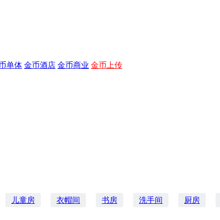
币单体
金币酒店
金币商业
金币上传
儿童房
衣帽间
书房
洗手间
厨房