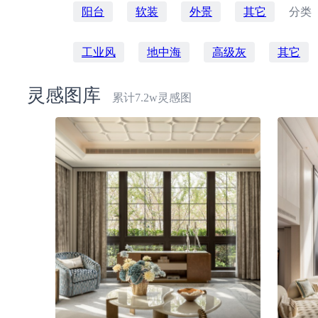
阳台
软装
外景
其它
分类
工业风
地中海
高级灰
其它
灵感图库
累计7.2w灵感图