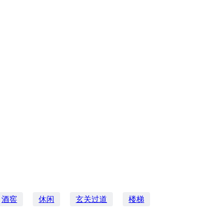
酒窖
休闲
玄关过道
楼梯