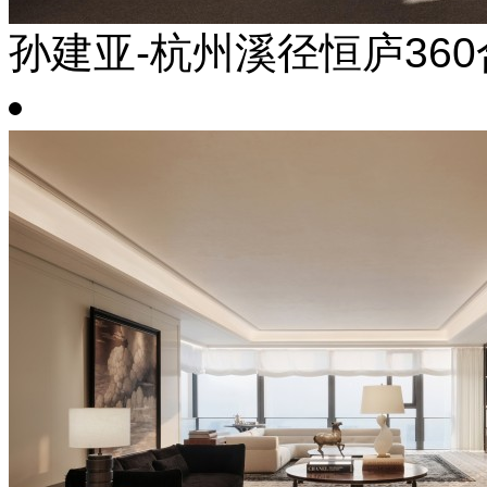
孙建亚-杭州溪径恒庐36