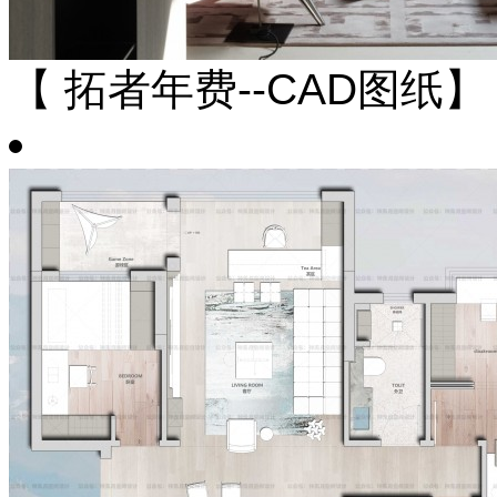
【 拓者年费--CAD图纸】