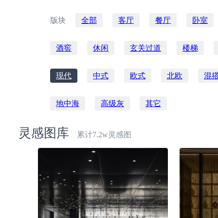
版块
全部
客厅
餐厅
卧室
酒窖
休闲
玄关过道
楼梯
现代
中式
欧式
北欧
混
地中海
高级灰
其它
灵感图库
累计7.2w灵感图