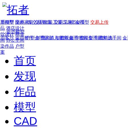
家居别墅
金币模型
年费
作品
国外
交易家装
图纸
交易
交易软装
软装
工装
交易工装
SU模
SU模型
金币
交易上传
作品
酒店设计
金币模型
年费版块
餐饮设计
商业
金币客厅
年费图纸
金币餐厅
年费户型
金币卧室
年费高清
儿童房
年费视频
金币书房
年费模型
金币厨房
年费精选
洗手间
金
空间
办公空间
渲染作品
户型
方案
首页
发现
作品
模型
CAD