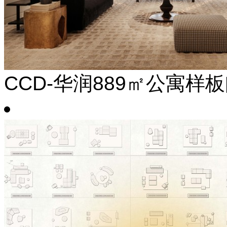
CCD-华润889㎡公寓样