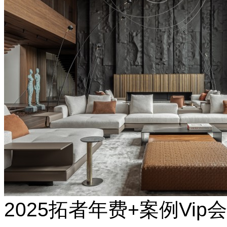
2025拓者年费+案例Vip