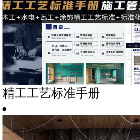
精工工艺标准手册