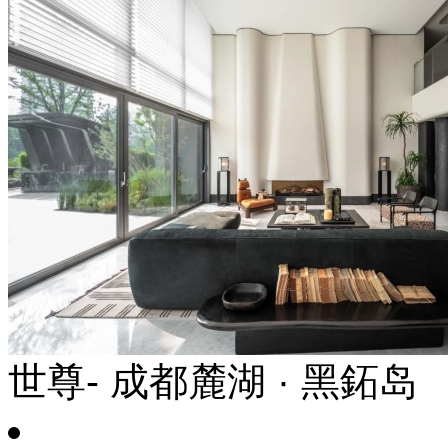
世尊- 成都麓湖 · 黑鉐岛