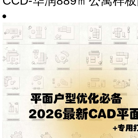
CCD-华润889㎡公寓样