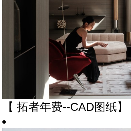
【 拓者年费--CAD图纸】