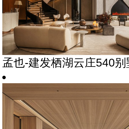
孟也-建发栖湖云庄540别