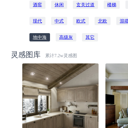
酒窖
休闲
玄关过道
楼梯
现代
中式
欧式
北欧
混
地中海
高级灰
其它
灵感图库
累计7.2w灵感图