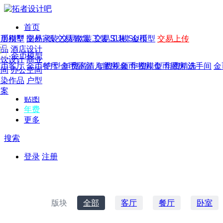
首页
发现
家居别墅
金币模型
年费
作品
国外
交易家装
图纸
交易
交易软装
软装
工装
交易工装
SU模
SU模型
金币
交易上传
作品
作品
酒店设计
金币模型
年费版块
模型
餐饮设计
商业
金币客厅
年费图纸
金币餐厅
年费户型
金币卧室
年费高清
儿童房
年费视频
金币书房
年费模型
金币厨房
年费精选
洗手间
金
CAD
空间
办公空间
概念
渲染作品
户型
图库
方案
贴图
年费
更多
搜索
登录
注册
版块
全部
客厅
餐厅
卧室