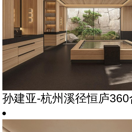
孙建亚-杭州溪径恒庐36