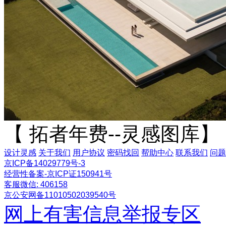
【 拓者年费--灵感图库】
设计灵感
关于我们
用户协议
密码找回
帮助中心
联系我们
问题
京ICP备14029779号-3
经营性备案-京ICP证150941号
客服微信: 406158
京公安网备11010502039540号
网上有害信息举报专区