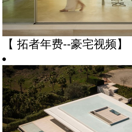
【 拓者年费--豪宅视频】