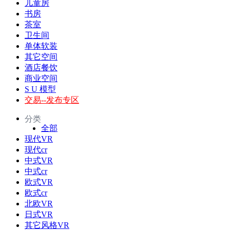
儿童房
书房
茶室
卫生间
单体软装
其它空间
酒店餐饮
商业空间
S U 模型
交易--发布专区
分类
全部
现代VR
现代cr
中式VR
中式cr
欧式VR
欧式cr
北欧VR
日式VR
其它风格VR