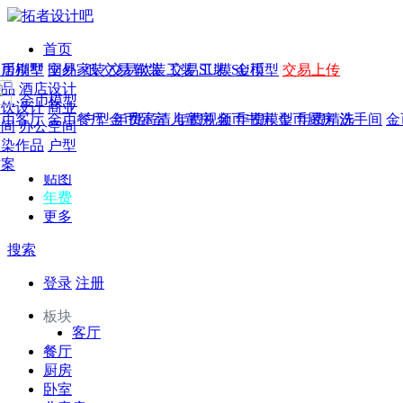
首页
发现
家居别墅
金币模型
年费
作品
国外
交易家装
图纸
交易
交易软装
软装
工装
交易工装
SU模
SU模型
金币
交易上传
作品
作品
酒店设计
金币模型
年费版块
模型
餐饮设计
商业
金币客厅
年费图纸
金币餐厅
年费户型
金币卧室
年费高清
儿童房
年费视频
金币书房
年费模型
金币厨房
年费精选
洗手间
金
CAD
空间
办公空间
概念
渲染作品
户型
图库
方案
贴图
年费
更多
搜索
登录
注册
板块
客厅
餐厅
厨房
卧室