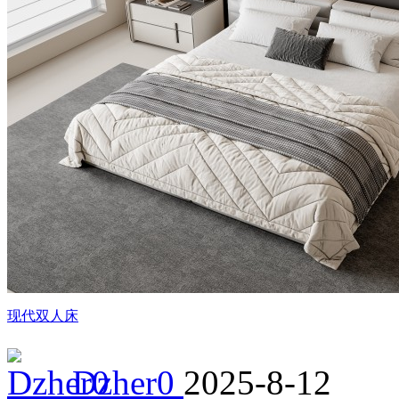
现代双人床
Dzher0
2025-8-12