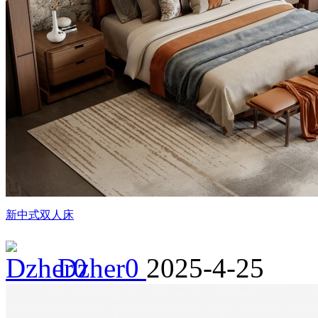
新中式双人床
Dzher0
2025-4-25