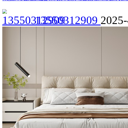
13550312909
2025-