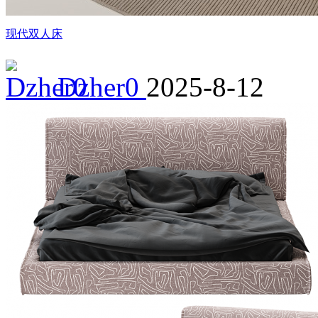
现代双人床
Dzher0
2025-8-12