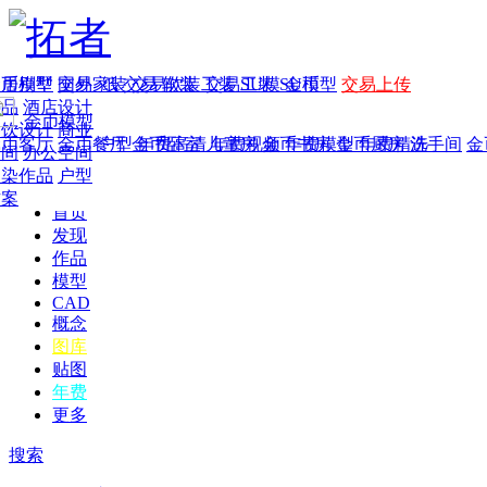
家居别墅
金币模型
年费
作品
国外
交易家装
图纸
交易
交易软装
软装
工装
交易工装
SU模
SU模型
金币
交易上传
作品
酒店设计
金币模型
年费版块
餐饮设计
商业
金币客厅
年费图纸
金币餐厅
年费户型
金币卧室
年费高清
儿童房
年费视频
金币书房
年费模型
金币厨房
年费精选
洗手间
金
空间
办公空间
渲染作品
户型
方案
首页
发现
作品
模型
CAD
概念
图库
贴图
年费
更多
搜索