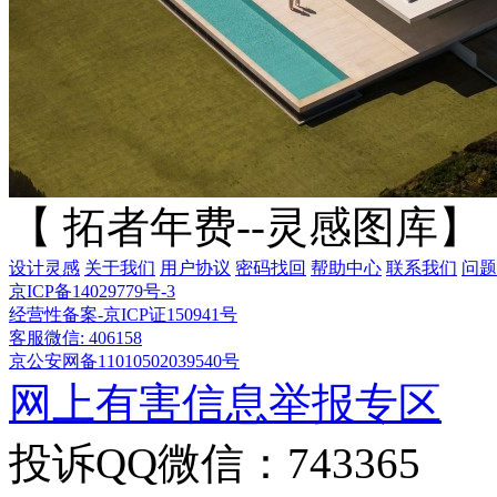
【 拓者年费--灵感图库】
设计灵感
关于我们
用户协议
密码找回
帮助中心
联系我们
问题
京ICP备14029779号-3
经营性备案-京ICP证150941号
客服微信: 406158
京公安网备11010502039540号
网上有害信息举报专区
投诉QQ微信：743365