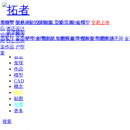
家居别墅
金币模型
年费
作品
国外
交易家装
图纸
交易
交易软装
软装
工装
交易工装
SU模
SU模型
金币
交易上传
作品
酒店设计
金币模型
年费版块
餐饮设计
商业
金币客厅
年费图纸
金币餐厅
年费户型
金币卧室
年费高清
儿童房
年费视频
金币书房
年费模型
金币厨房
年费精选
洗手间
金
空间
办公空间
渲染作品
户型
方案
首页
发现
作品
模型
CAD
概念
图库
贴图
年费
更多
搜索