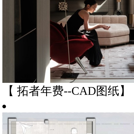
【 拓者年费--CAD图纸】