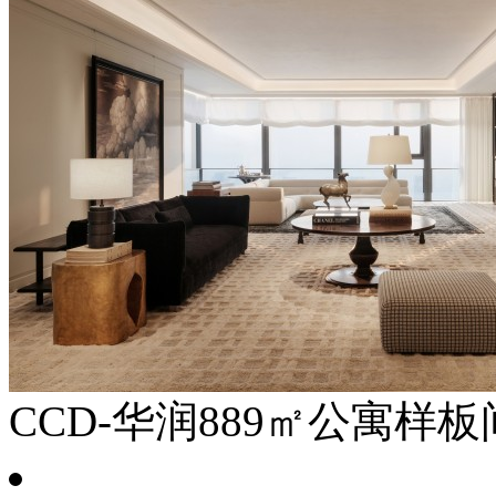
CCD-华润889㎡公寓样板