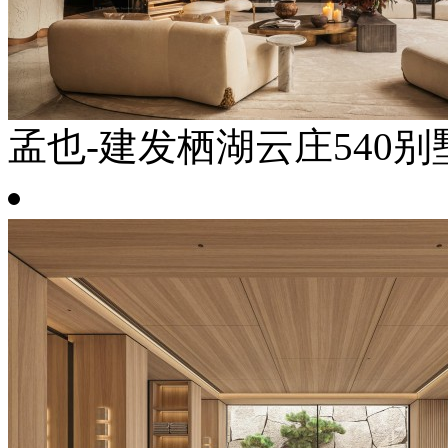
孟也-建发栖湖云庄540别