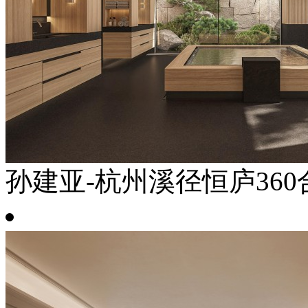
孙建亚-杭州溪径恒庐360