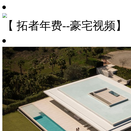
【 拓者年费--豪宅视频】