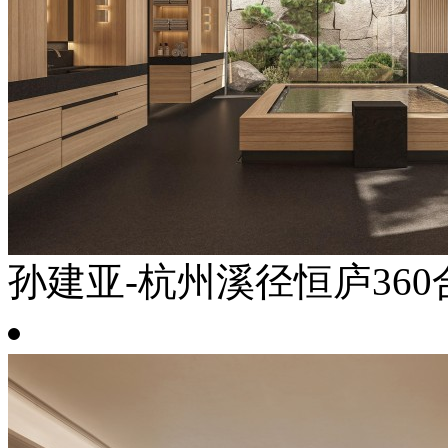
孙建亚-杭州溪径恒庐360