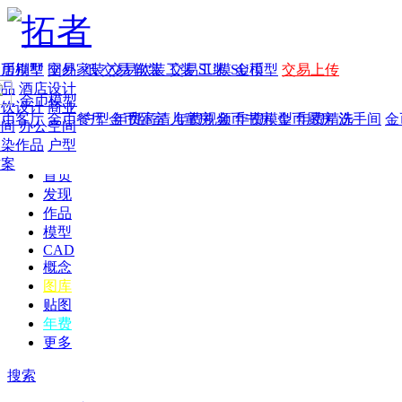
家居别墅
金币模型
年费
作品
国外
交易家装
图纸
交易
交易软装
软装
工装
交易工装
SU模
SU模型
金币
交易上传
作品
酒店设计
金币模型
年费版块
餐饮设计
商业
金币客厅
年费图纸
金币餐厅
年费户型
金币卧室
年费高清
儿童房
年费视频
金币书房
年费模型
金币厨房
年费精选
洗手间
金
空间
办公空间
渲染作品
户型
方案
首页
发现
作品
模型
CAD
概念
图库
贴图
年费
更多
搜索