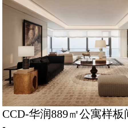
CCD-华润889㎡公寓样板