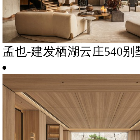
孟也-建发栖湖云庄540别