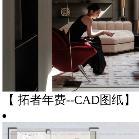
【 拓者年费--CAD图纸】