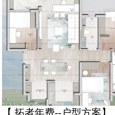
【 拓者年费--户型方案】