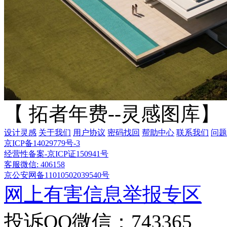
【 拓者年费--灵感图库】
设计灵感
关于我们
用户协议
密码找回
帮助中心
联系我们
问题
京ICP备14029779号-3
经营性备案-京ICP证150941号
客服微信: 406158
京公安网备11010502039540号
网上有害信息举报专区
投诉QQ微信：743365