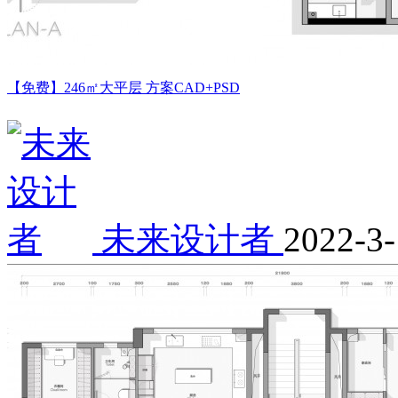
【免费】246㎡大平层 方案CAD+PSD
未来设计者
2022-3