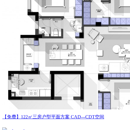
【免费】122㎡三房户型平面方案 CAD---CDT空间