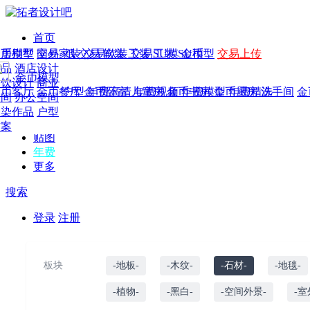
首页
发现
家居别墅
金币模型
年费
作品
国外
交易家装
图纸
交易
交易软装
软装
工装
交易工装
SU模
SU模型
金币
交易上传
作品
作品
酒店设计
金币模型
年费版块
模型
餐饮设计
商业
金币客厅
年费图纸
金币餐厅
年费户型
金币卧室
年费高清
儿童房
年费视频
金币书房
年费模型
金币厨房
年费精选
洗手间
金
CAD
空间
办公空间
概念
渲染作品
户型
图库
方案
贴图
年费
更多
搜索
登录
注册
板块
-地板-
-木纹-
-石材-
-地毯-
-植物-
-黑白-
-空间外景-
-室