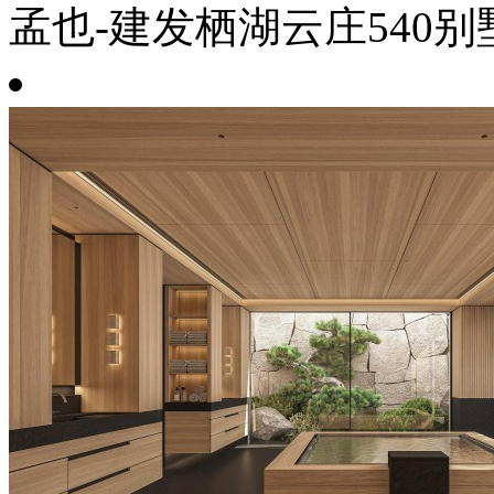
孟也-建发栖湖云庄540别