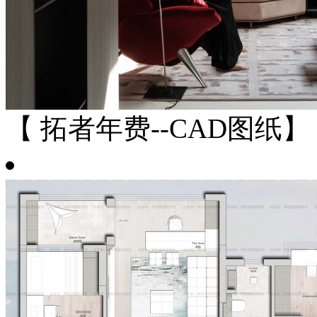
【 拓者年费--CAD图纸】