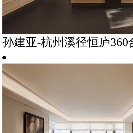
孙建亚-杭州溪径恒庐360