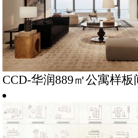
CCD-华润889㎡公寓样板