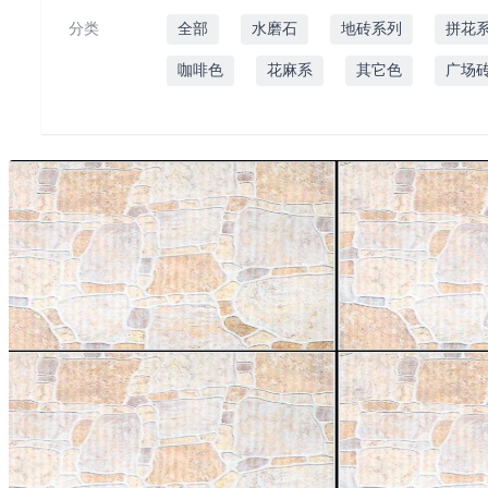
分类
全部
水磨石
地砖系列
拼花
咖啡色
花麻系
其它色
广场