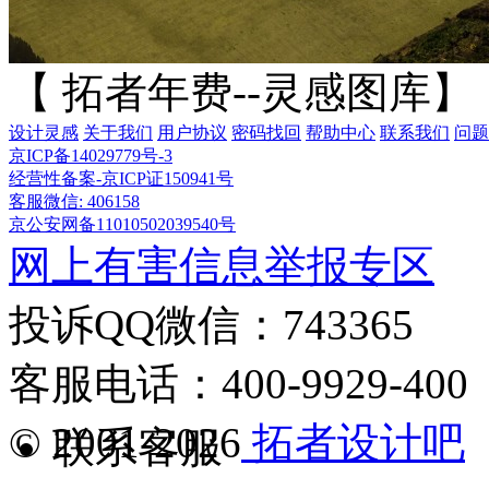
【 拓者年费--灵感图库】
设计灵感
关于我们
用户协议
密码找回
帮助中心
联系我们
问题
京ICP备14029779号-3
经营性备案-京ICP证150941号
客服微信: 406158
京公安网备11010502039540号
网上有害信息举报专区
投诉QQ微信：743365
客服电话：400-9929-400
© 2001-2026
拓者设计吧
联系客服