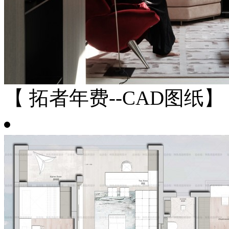
【 拓者年费--CAD图纸】