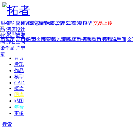
家居别墅
金币模型
年费
作品
国外
交易家装
图纸
交易
交易软装
软装
工装
交易工装
SU模
SU模型
金币
交易上传
作品
酒店设计
金币模型
年费版块
餐饮设计
商业
金币客厅
年费图纸
金币餐厅
年费户型
金币卧室
年费高清
儿童房
年费视频
金币书房
年费模型
金币厨房
年费精选
洗手间
金
空间
办公空间
渲染作品
户型
方案
首页
发现
作品
模型
CAD
概念
图库
贴图
年费
更多
搜索