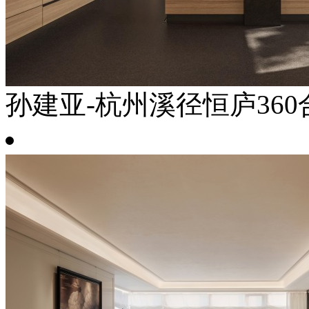
孙建亚-杭州溪径恒庐360