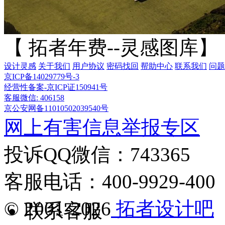
【 拓者年费--灵感图库】
设计灵感
关于我们
用户协议
密码找回
帮助中心
联系我们
问题
京ICP备14029779号-3
经营性备案-京ICP证150941号
客服微信: 406158
京公安网备11010502039540号
网上有害信息举报专区
投诉QQ微信：743365
客服电话：400-9929-400
© 2001-2026
拓者设计吧
联系客服