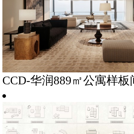
CCD-华润889㎡公寓样板