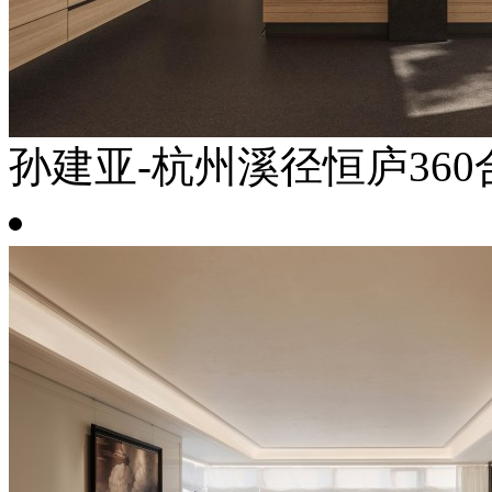
孙建亚-杭州溪径恒庐360