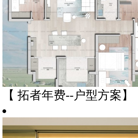
【 拓者年费--户型方案】