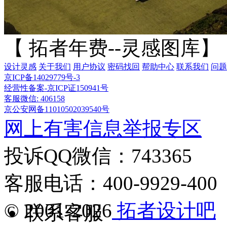
【 拓者年费--灵感图库】
设计灵感
关于我们
用户协议
密码找回
帮助中心
联系我们
问题
京ICP备14029779号-3
经营性备案-京ICP证150941号
客服微信: 406158
京公安网备11010502039540号
网上有害信息举报专区
投诉QQ微信：743365
客服电话：400-9929-400
© 2001-2026
拓者设计吧
联系客服