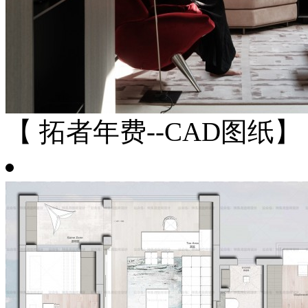
【 拓者年费--CAD图纸】