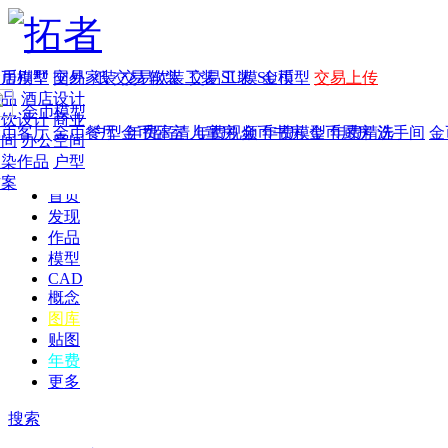
家居别墅
金币模型
年费
作品
国外
交易家装
图纸
交易
交易软装
软装
工装
交易工装
SU模
SU模型
金币
交易上传
作品
酒店设计
金币模型
年费版块
餐饮设计
商业
金币客厅
年费图纸
金币餐厅
年费户型
金币卧室
年费高清
儿童房
年费视频
金币书房
年费模型
金币厨房
年费精选
洗手间
金
空间
办公空间
渲染作品
户型
方案
首页
发现
作品
模型
CAD
概念
图库
贴图
年费
更多
搜索