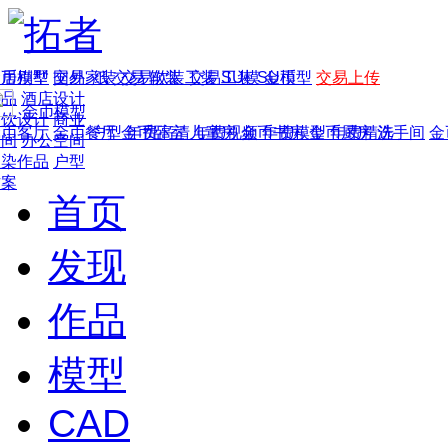
家居别墅
金币模型
年费
作品
国外
交易家装
图纸
交易
交易软装
软装
工装
交易工装
SU模
SU模型
金币
交易上传
作品
酒店设计
金币模型
年费版块
餐饮设计
商业
金币客厅
年费图纸
金币餐厅
年费户型
金币卧室
年费高清
儿童房
年费视频
金币书房
年费模型
金币厨房
年费精选
洗手间
金
空间
办公空间
渲染作品
户型
方案
首页
发现
作品
模型
CAD