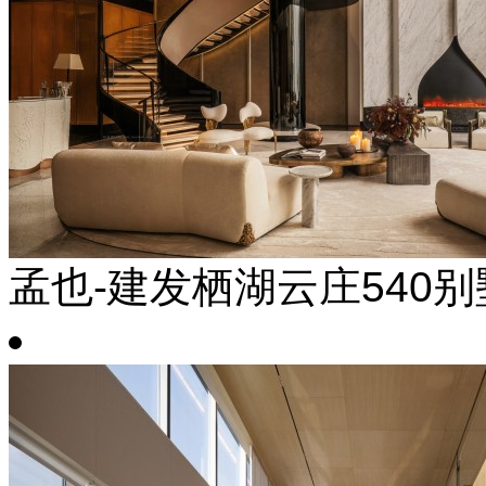
孟也-建发栖湖云庄540别