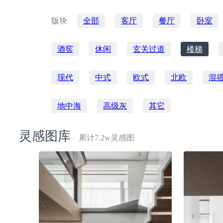
版块
全部
客厅
餐厅
卧室
酒窖
休闲
玄关过道
楼梯
现代
中式
欧式
北欧
混
地中海
高级灰
其它
灵感图库
累计7.2w灵感图