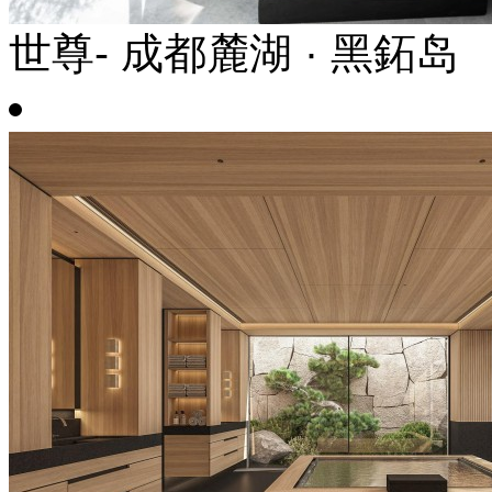
世尊- 成都麓湖 · 黑鉐岛