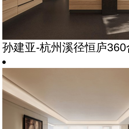
孙建亚-杭州溪径恒庐36