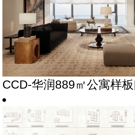
CCD-华润889㎡公寓样