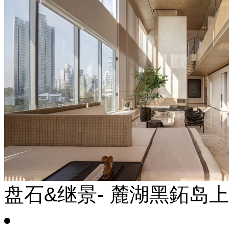
盘石&继景- 麓湖黑鉐岛