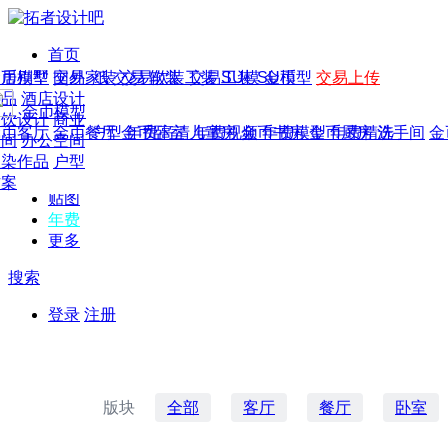
首页
发现
家居别墅
金币模型
年费
作品
国外
交易家装
图纸
交易
交易软装
软装
工装
交易工装
SU模
SU模型
金币
交易上传
作品
作品
酒店设计
金币模型
年费版块
模型
餐饮设计
商业
金币客厅
年费图纸
金币餐厅
年费户型
金币卧室
年费高清
儿童房
年费视频
金币书房
年费模型
金币厨房
年费精选
洗手间
金
CAD
空间
办公空间
概念
渲染作品
户型
图库
方案
贴图
年费
更多
搜索
登录
注册
版块
全部
客厅
餐厅
卧室