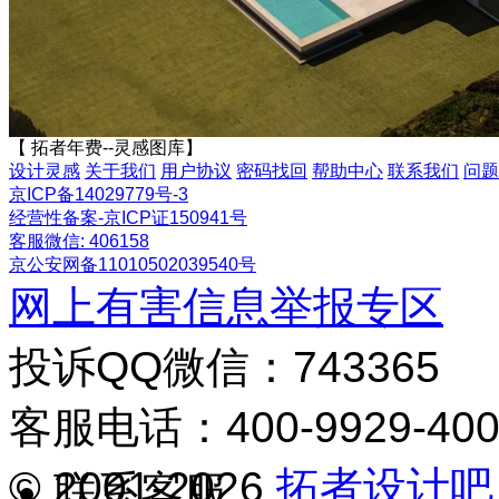
【 拓者年费--灵感图库】
设计灵感
关于我们
用户协议
密码找回
帮助中心
联系我们
问题
京ICP备14029779号-3
经营性备案-京ICP证150941号
客服微信: 406158
京公安网备11010502039540号
网上有害信息举报专区
投诉QQ微信：743365
客服电话：400-9929-40
© 2001-2026
拓者设计吧
联系客服