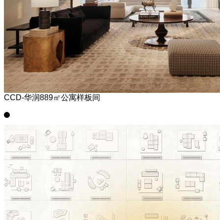
CCD-华润889㎡公寓样板间