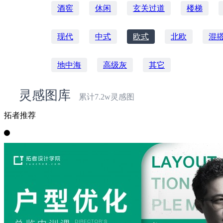
酒窖
休闲
玄关过道
楼梯
现代
中式
欧式
北欧
混
地中海
高级灰
其它
灵感图库
累计7.2w灵感图
拓者推荐