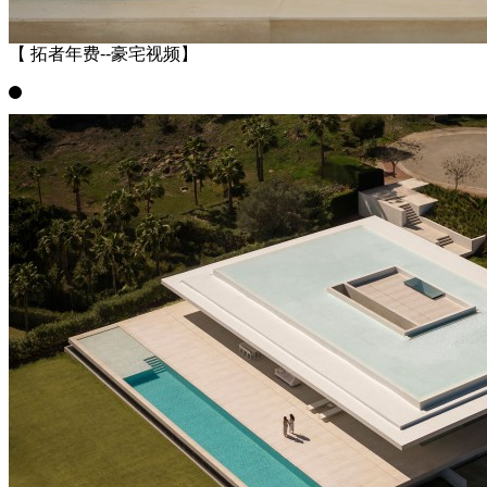
【 拓者年费--豪宅视频】