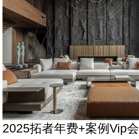
2025拓者年费+案例Vip