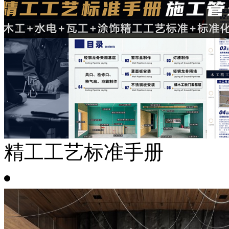
精工工艺标准手册