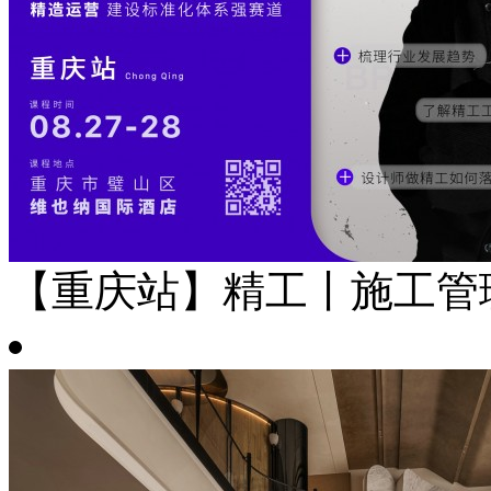
【重庆站】精工丨施工管