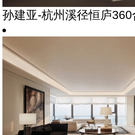
孙建亚-杭州溪径恒庐36