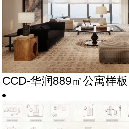
CCD-华润889㎡公寓样