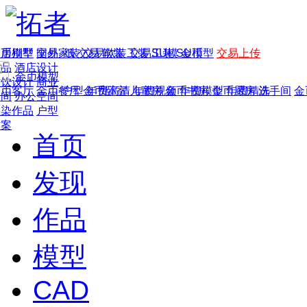
家居别墅
金币模型
年费
作品
国外
交易家装
图纸
交易
交易软装
软装
工装
交易工装
SU模
SU模型
金币
交易上传
作品
酒店设计
金币模型
年费版块
餐饮设计
商业
金币客厅
年费图纸
金币餐厅
年费户型
金币卧室
年费高清
儿童房
年费视频
金币书房
年费模型
金币厨房
年费精选
洗手间
金
空间
办公空间
渲染作品
户型
方案
首页
发现
作品
模型
CAD