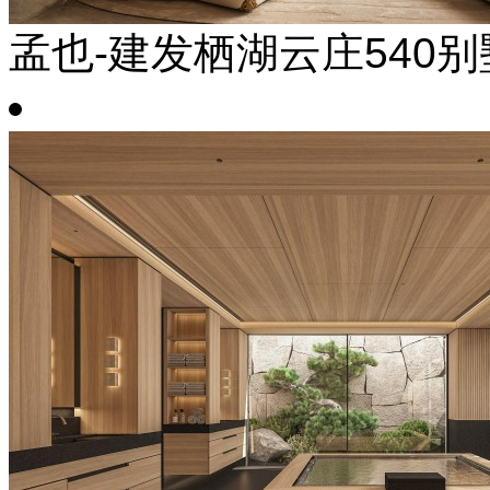
孟也-建发栖湖云庄540别