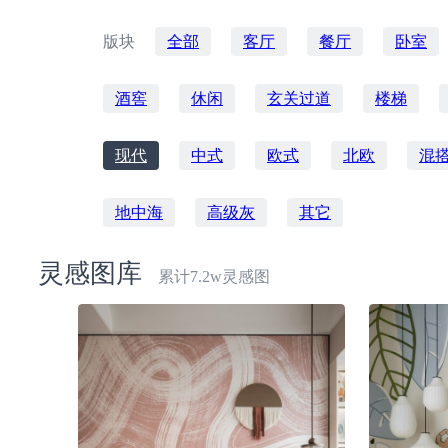
版块
全部
客厅
餐厅
卧室
酒窖
休闲
玄关过道
楼梯
现代
中式
欧式
北欧
混
地中海
高级灰
其它
灵感图库
累计7.2w灵感图