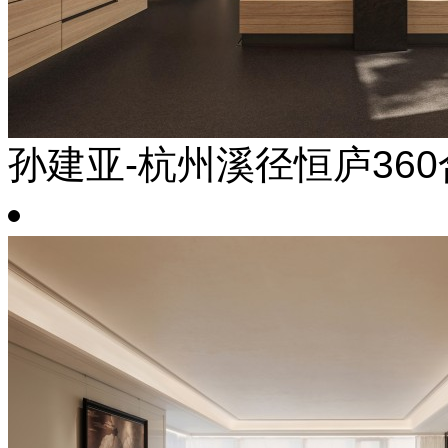
孙建亚-杭州溪径恒庐36